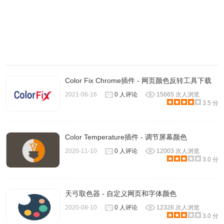
码。堪比ps，HTMLer再也不需要到ps中画渐变图啦！省时
省力。使用方法很简单，只要选择好自己喜欢的渐变的颜色
就行，基本跟ps的渐变用法一致，最后在右下角会生成css代
码，直接拷贝粘贴到自己的css文件中就可以啦！
点击copy
to clipboard可将调色板上的颜色进行复制。
点击Web page
color Analyzer会查找当前页面的CSS颜色。
Color Fix Chrome插件 - 网页颜色反转工具下载
2021-06-16
0 人评论
15665 次人浏览
3.5 分
Color Temperature插件 - 调节屏幕颜色
2020-11-10
0 人评论
12003 次人浏览
3.0 分
天弓取色器 - 自定义网页和字体颜色
2020-08-10
0 人评论
12326 次人浏览
3.0 分