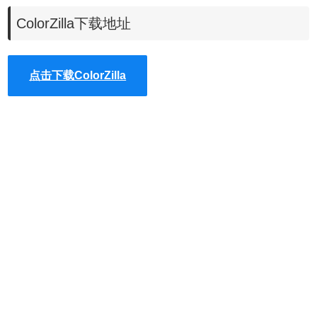
到自定义调色板。DOM 侦测功能让您可以快速、容易地获得
ColorZilla下载地址
关于 DOM 元素的各种信息。
可协助网站开发人员和平面设
计师处理基本和高级颜色相关的任务。
ColorZilla包括一个拾
点击下载ColorZilla
色器，滴管，梯度发生器和许多其他先进的颜色工具。使用
ColorZilla，您可以从浏览器的任意位置获取颜色读数，快速
调整此颜色并将其粘贴到另一个程序中。 您可以分析页面并
检查其颜色的调色板，还可以创建高级多站式CSS渐变。
插
件功能有：
1、吸管器-获取页面上任何像素或区域的颜色。
2、一个先进的颜色选择器类似于可以在Photoshop和Paint
Shop Pro中找到的。
3、网页颜色分析器-分析任何网页上的DOM元素颜色，找到
相应的元素。
4、终极CSS梯度发生器。
5、调色板查看器与7预先安装调色板。
6、颜色历史最近挑选的颜色。