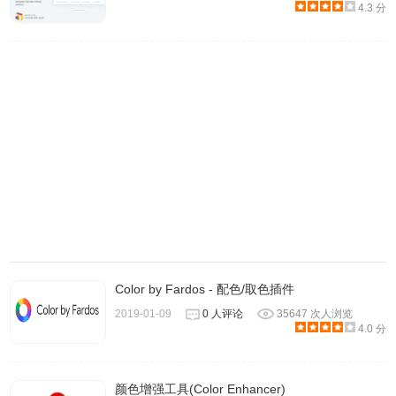
4.3 分
1.
ColorZilla插件的安装方法参照：
chrome插件的离线安装方
法
chrome浏览器下载
。
最新
地址：
https://huajiakeji.com/category/chrome/。
2.ColorZilla插件安装成功后，首先鼠标点击右上角的
ColorZilla插件图标，
出现一个类似调色盘的窗口，这里是让
你调色的，可以将颜色的代码值拷贝并粘贴到网页代码中
去。似乎这个功能不是我们需要的，如下图：
Color by Fardos - 配色/取色插件
2019-01-09
0 人评论
35647 次人浏览
4.0 分
颜色增强工具(Color Enhancer)