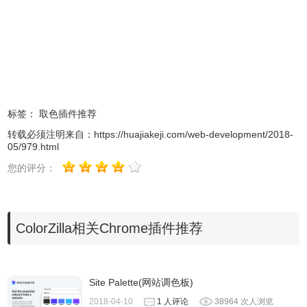
7、显示标签名称，类别，编号，大小等元素信息
8、光标下的轮廓元素
9、自动将生成或采样的颜色复制到CSS RGB，Hex和其他
格式的剪贴板。
10、使用键盘快速采样页面颜色的键盘快捷键。
11、通过重新采样最后一个采样像素，获取动态元素（悬停
标签：
取色插件推荐
链接等）的颜色。
转载必须注明来自：
https://huajiakeji.com/web-development/2018-
05/979.html
12、
单击颜色选择 - 单击主ColorZilla工具栏图标，即可选择
您的评分：
（目前仅在Windows上可用）。
13、从Flash对象中选取颜色。
14、在任何缩放级别选择颜色
。
ColorZilla相关Chrome插件推荐
ColorZilla Chrome插件使用方法
Site Palette(网站调色板)
2018-04-10
1 人评论
38964 次人浏览