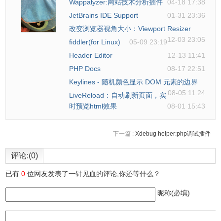
Wappalyzer:网站技术分析插件
04-18 17:38
并计算当前整个网页中所有用到的颜色及颜色代码值的集
JetBrains IDE Support
01-31 23:36
合，结果会出现在当前网页底部的控制台中。这个功能很直
改变浏览器视角大小：Viewport Resizer
观的观察整个网页的颜色布局，对于如何配色提供参考。当
12-03 23:05
fiddler(for Linux)
05-09 23:19
鼠标移动到颜色块上时，对应的使用该颜色的元素在当前网
Header Editor
12-13 11:41
页中会被虚线框动态的标识出来，很清楚的看到网页中哪些
PHP Docs
08-17 22:51
元素用到了整个颜色。
Keylines - 随机颜色显示 DOM 元素的边界
08-05 11:24
LiveReload：自动刷新页面，实
时预览html效果
08-01 15:43
ColorZilla Chrome插件联系方式
下一篇 :
Xdebug helper:php调试插件
内容由 http://colorzilla.com/chrome/提供
评论:(0)
已有
0
位网友发表了一针见血的评论,你还等什么？
昵称(必填)