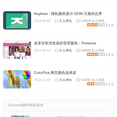
6、点击Css gradient generator则会弹出一个页面，在这
Keylines - 随机颜色显示 DOM 元素的边界
里，使用者可以将颜色进行渐变，而且还能生成对应的能够
2019-08-05
0 人评论
18644 次人浏览
兼容所有浏览器的css代码。
3.0 分
改变谷歌浏览器的背景颜色：Pinterest
2014-09-19
0 人评论
65689 次人浏览
3.0 分
ColorPick:网页颜色选择器
2018-11-05
0 人评论
44292 次人浏览
2.5 分
Chrome插件猜你喜欢
7、Webpage Dom color analyzer… 这个功能其实就是分析