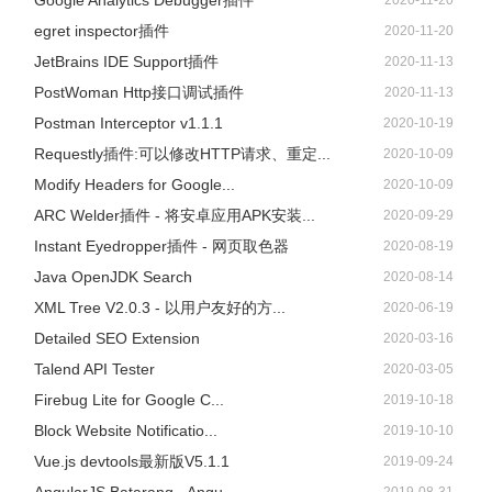
Google Analytics Debugger插件
2020-11-20
egret inspector插件
2020-11-20
JetBrains IDE Support插件
2020-11-13
PostWoman Http接口调试插件
2020-11-13
Postman Interceptor v1.1.1
2020-10-19
Requestly插件:可以修改HTTP请求、重定...
2020-10-09
Modify Headers for Google...
2020-10-09
ARC Welder插件 - 将安卓应用APK安装...
2020-09-29
Instant Eyedropper插件 - 网页取色器
2020-08-19
Java OpenJDK Search
2020-08-14
XML Tree V2.0.3 - 以用户友好的方...
2020-06-19
Detailed SEO Extension
2020-03-16
Talend API Tester
2020-03-05
Firebug Lite for Google C...
2019-10-18
Block Website Notificatio...
2019-10-10
Vue.js devtools最新版V5.1.1
2019-09-24