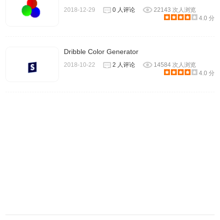
2018-12-29
0 人评论
22143 次人浏览
4.0 分
3、第一个选项会在网页中鼠标会变成黑色十字型是
鼠标点选
器
，可提取网页背景色。
点击鼠标点选器后，出现一个黑色
的数值条，鼠标指针变成十字形，将其移动到当前网页任何
Dribble Color Generator
有颜色的地方，显示条上会出现对应颜色和颜色的代码值，
2018-10-22
2 人评论
14584 次人浏览
4.0 分
恩很好，当我们发现自己喜欢的颜色时，选择这个功能，就
能立马得到所想要的颜色RGB值或者十六进制值了。So
easy！