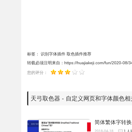
2、最新版本的chrome浏览器直接拖放安装时会出现“
Chrome插件安装时出现"CRX-HEADER-INVALI
标签：
识别字体插件
取色插件推荐
转载必须注明来自：
https://huajiakeji.com/fun/2020-08/3
您的评分：
天弓取色器 - 自定义网页和字体颜色相关
3、插件安装后会出现在
浏览器
右上方的插件栏中
换到一个天弓取色器插件提供的默认颜色。
简体繁体字转换
2018-04-18
1 人