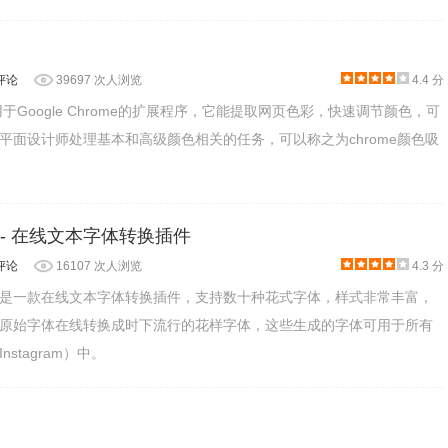
评论
39697 次人浏览
4.4 分
一款适用于Google Chrome的扩展程序，它能提取网页色彩，快速调节颜色，可
平面设计师处理基本和高级颜色相关的任务，可以称之为chrome颜色吸
ator - 在线文本字体转换插件
。第一个色块是修改文字颜色的。
评论
16107 次人浏览
4.3 分
ator插件是一款在线文本字体转换插件，支持数十种花式字体，样式非常丰富，
原始字体在线转换成时下流行的花样字体，这些生成的字体可用于所有
stagram）中。