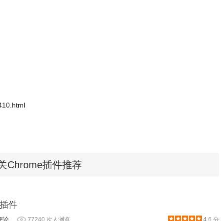
程序包无效CRX-HEADER-INVALID”的报错信息，参照：
D"解决方法
，安装好后即可使用。
410.html
Chrome插件推荐
，点击插件图标会出现下图，然后整个浏览器窗口的页面都会切
插件
评论
77240 次人浏览
4.6 分