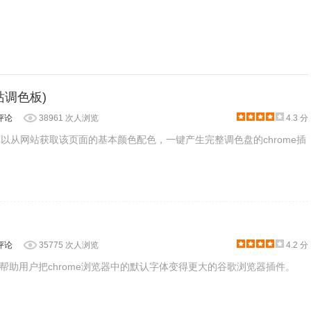
(网站调色板)
评论
38961 次人浏览
4.3 分
e是一款可以从网站获取该页面的基本颜色配色，一键产生完整调色盘的chrome插
评论
35775 次人浏览
4.2 分
帮助用户把chrome浏览器中的默认字体变得更大的谷歌浏览器插件。
单框顶部的【开启/禁用】开关即可。