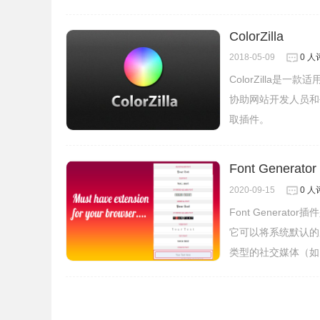
ColorZilla
2018-05-09
0 人
ColorZilla是
协助网站开发人员和
取插件。
Font Gener
4、点击色块选择你喜欢的颜色，或者输入色彩码
2020-09-15
0 人
Font Gener
它可以将系统默认的
类型的社交媒体（如In