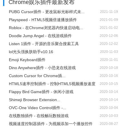
Chrome娱乐插件
最新发布
PUBG Cursor插件 - 更改鼠标光标样式未...
2021-11-19
Playspeed - HTML5视频倍速播放插件
2021-01-09
Roblox - 在Chrome浏览器内快速启动电...
2021-01-02
Doodle Jump Angel - 在线游戏插件
2020-12-06
Listen 1插件 - 开源的音乐聚合搜索工具
2020-12-02
lol光头强换肤助手v10.16
2020-11-03
Emoji Keyboard插件
2020-11-01
Dino Anywhere插件 - 小恐龙在线游戏
2020-10-18
Custom Cursor for Chrome插...
2020-10-16
HTML5速率控制插件 - 控制HTML5视频播放速度
2020-10-15
Flappy Bird Game插件 - 休闲小游戏
2020-10-14
Shimeji Browser Extension...
2020-10-14
OVC-One Video Control插件 -...
2020-10-04
在线数独插件 - 在线畅玩数独游戏
2020-10-03
视频速度控制器插件 - 为视频添加一个播放控件
2020-08-27