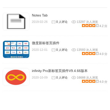
6.安装在Chrome的千山新标签页扩展，支持同一谷歌账户
Notes Tab
下，自定义数据跨设备同步。因此在一台设备编辑的自定义
2019-02-26
0 人评论
13297 次人浏览
数据可以自动被同步到另一台登录相同谷歌账户的设备上。
4.2 分
千山的注意事项
微度新标签页插件
2020-12-01
0 人评论
13593 次人浏览
4.0 分
1.千山新标签页扩展支持Chrome浏览器，系统包括
Windows、Mac、ChromeOS等。
infinity Pro新标签页插件V9.4.66版本
2.如果你还在使用Chrome外的其它浏览器，你可以访问
2020-10-09
0 人评论
16688 次人浏览
4.0 分
qianshan.co，其功能特性和Chrome扩展类似，只是不能
跨设备同步数据。
3.千山上线后得到了很多朋友的鼓励和批评，还有很多细节
并不合理、很多功能尚未加入，会继续改进。