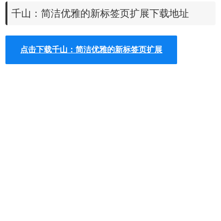
1.在谷歌浏览器中安装千山插件，并在Chrome的扩展器中启
千山：简洁优雅的新标签页扩展下载地址
动简洁优雅的新标签页扩展的功能，千山插件的下载地址可
以在本文的下方找到，离线千山插件的安装方法可参考：
怎
点击下载千山：简洁优雅的新标签页扩展
么在谷歌浏览器中安装.crx扩展名的离线Chrome插件？
最新
谷歌浏览器离线安装版可以从这里下载：
https://huajiakeji.com/chrome/2014-09/177.html
。
2.使用快捷键访问常用站点：点击页面右上角的”快捷键”，在
弹层中可以看到默认的快捷键和站点的对应关系，关闭弹层
后，在新标签页首页，按下快捷键，就可以快速访问对应站
点，如图所示：