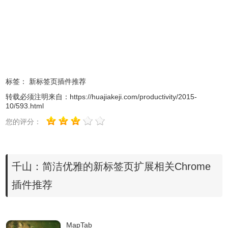
标签：
新标签页插件推荐
3.使用自定义功能：点击页面右上角的”自定义模式”，在弹层
转载必须注明来自：
https://huajiakeji.com/productivity/2015-
10/593.html
中，可以设置站点名
称、链接和快捷建，如图所示：
您的评分：
千山：简洁优雅的新标签页扩展相关Chrome
插件推荐
MapTab