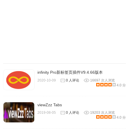
导航到
RaterFox
的电影社区，这也是产品的重点之一。
虽然
目前用户数很少，但
RaterFox
社区其实做得也相当不错，页
面精简，使用体验非常好。
infinity Pro新标签页插件V9.4.66版本
2020-10-09
0 人评论
16697 次人浏览
4.0 分
4.单击影片就能在当前页面展开详细信息，这样的弹出式卡
viewZzz Tabs
片比豆瓣电影的设计更清爽，不显累赘。
2019-08-05
0 人评论
19203 次人浏览
4.0 分