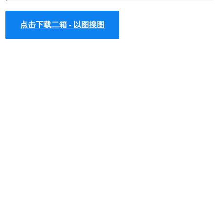
器中安装.crx扩展
。如果你是最新版
Chrome浏览器
，可以参考
chrome 67版本后无法拖拽离线安装CRX格式插件的解决方
点击下载二箱 - 以图搜图
法
。
2、只需要在 Chrome 中对着图片右键，选择 二箱 > 以图搜
图 即可，新页面会出现搜索结果。最基本的二箱使用方法就
是右键搜索。很简单，右键你要搜索的图片，然后选择搜
索，就能得到来自不同引擎的搜索结果啦~