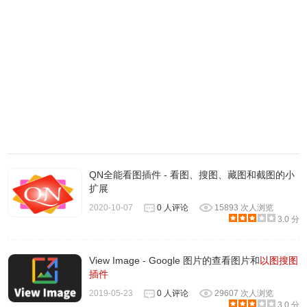
1.1.2
-更新了扩展名以符合新的清单版本更改。
1.1.1
-修正了只有第一个搜索才能工作的错误。
TinEye Reverse Image Search 图片搜索插件
QN全能看图插件 - 看图、搜图、藏图和截图的小
联系方式
扩展
2020-10-07
0 人评论
15893 次人浏览
3.0 分
提供方：https://www.tineye.com
TinEye每周都会向其数据库中添加数千万个新图像。
在此处关注我们的图片更新：https：//tineye.com/releases
View Image - Google 图片的查看图片和
以图搜图
插件
2019-05-23
0 人评论
29607 次人浏览
对于最新更新，您还可以：
3.0 分