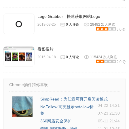
-阅读TinEye博客：http：//blog.tineye.com/
Logo Grabber - 快速获取网站Logo
-成为Facebook上的粉丝：
2019-03-25
0 人评论
28482 次人浏览
https：//www.facebook.com/tineye
3.0 分
-在Twitter上关注我们：https：//twitter.com/tineye
看图搜片
TinEye条款和条件：https://tineye.com/terms
2015-04-18
0 人评论
115424 次人浏览
2.0 分
Chrome插件猜你喜欢
SimpRead：为任意网页开启阅读模式
04-22 14:21
NoFollow:高亮显示nofollow标
签
07-23 21:30
360网盾安全保护
05-11 21:44
酷嗨-浏览器助手插件
11-01 10:45