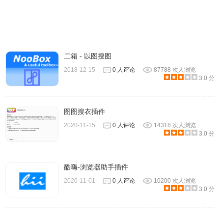
1.2.0
-切换首选项的存储方式，因此cookie不会影响它们。
1.1.5
-现在，搜索将访问https://tineye.com，以保护隐私并正确处
二箱 - 以图搜图
理已登录TinEye.com帐户的用户的搜索。
2018-12-15
0 人评论
87788 次人浏览
3.0 分
1.1.4
-新的背景和前景标签将显示在当前活动标签的旁边。
图图搜衣插件
2020-11-15
0 人评论
14318 次人浏览
3.0 分
1.1.3
-添加了activeTab权限，因此在安装TinEye反向图像搜索扩
展时不会出现警告消息。
酷嗨-浏览器助手插件
-在选项页面中添加了“最新”和“最旧”的排序顺序。有关更多信
2020-11-01
0 人评论
10200 次人浏览
3.0 分
息，请参见https://tineye.com/faq#crawl_date_sort。