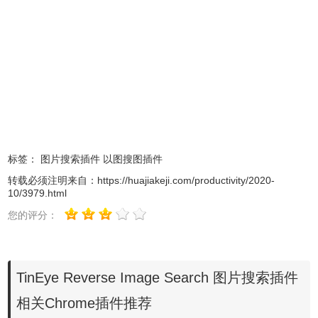
如何使用此扩展
要使用扩展程序，只需右键单击任何Web图像，然后从上下
文菜单中选择“在TinEye上搜索图像”。将在tineye.com上为您
显示结果。
标签：
图片搜索插件
以图搜图插件
转载必须注明来自：
https://huajiakeji.com/productivity/2020-
要设置扩展程序首选项，请转到Chrome菜单栏中的工具>扩
10/3979.html
展程序。在扩展列表中找到“ TinEye反向图像搜索”，然后单
您的评分：
击“选项”链接。在这里您可以：
-设置排序顺序首选项
TinEye Reverse Image Search 图片搜索插件
相关Chrome插件推荐