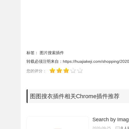
图图搜衣插件安装使用
1、图图搜衣插件离线安装的方法参照一下方法：老
【chrome://extensions/】进入chrom
标签：
图片搜索插件
转载必须注明来自：
https://huajiakeji.com/shopping/202
您的评分：
图图搜衣插件相关Chrome插件推荐
Search by 
2、最新版本的chrome浏览器直接拖放安装时会出现“
2020-09-25
0 人