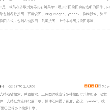
D"解决方法
，安装好后即可使用。
Image插件是一款能在谷歌浏览器的右键菜单中增加以图搜图功能选项的插件，内
包括谷歌搜图、百度识图、Bing Images、yandex、搜狗影像、淘宝
搜图方式，包括右键搜图、截屏搜图、上传本地图片搜图等等。
。
评论
22706 次人浏览
3.6 分
支持右键搜索、截图搜索、上传图片搜索等多种搜图方式并能够一键提
件，支持任意选择批量下载。插件还内置了百度、必应、yandex、搜
、阿里巴巴等多个搜索引擎。