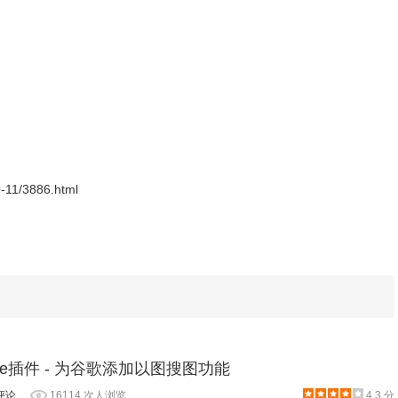
版本Chrome浏览器，首先在标签页输入
e扩展程序，解压你在本站下载的插件，并拖入扩展程序页即可。
0-11/3886.html
Image插件 - 为谷歌添加以图搜图功能
程序包无效CRX-HEADER-INVALID”的报错信息，参照：
评论
16114 次人浏览
4.3 分