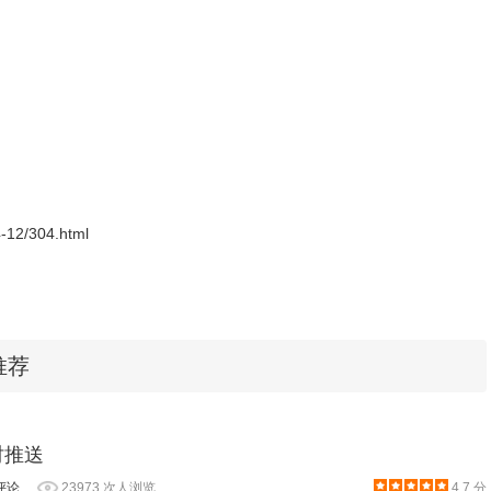
页面中显示出相似商品的列表，如图所示：
4-12/304.html
推荐
时推送
评论
23973 次人浏览
4.7 分