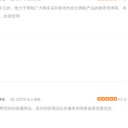
个中立的，致力于帮助广大网友买到更有性价比网购产品的推荐类博客。本
，欢迎使用
的页面中点击推荐搭配按钮来获得智能搭配服装的功能。
在其他的购物商城（如京东、拍拍等）并不能实现比价的功能。
评论
22578 次人浏览
4.5 分
的比价插件，由于图片搜索技术搜索到的商品并不一定代表该商品
帮您跨站收藏商品，提供同款商品比价服务和商家超值优惠信息。