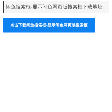
闲鱼搜索框-显示闲鱼网页版搜索框下载地址
点击下载闲鱼搜索框-显示闲鱼网页版搜索框
闲鱼搜索框使用方法
1、离线安装chrome插件的方法均可参照：
怎么在谷歌浏览
器中安装.crx扩展
。如果你是最新版Chrome浏览器，可以参
考
chrome 67版本后无法拖拽离线安装CRX格式插件的解决
方法
。
2、下载闲鱼搜索框的crx文件后，打开Chrome的扩展页面
（chrome：// extensions /或按Chrome菜单图标>更多工具>
扩展程序查找），然后拖放 crx文件到扩展页面安装它；