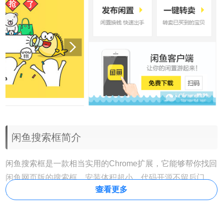
闲鱼搜索框简介
闲鱼搜索框是一款相当实用的Chrome扩展，它能够帮你找回
闲鱼网页版的搜索框。安装体积超小，代码开源不留后门，
查看更多
安心使用！安装后点击图标即可看到闲鱼搜索框重新出现。