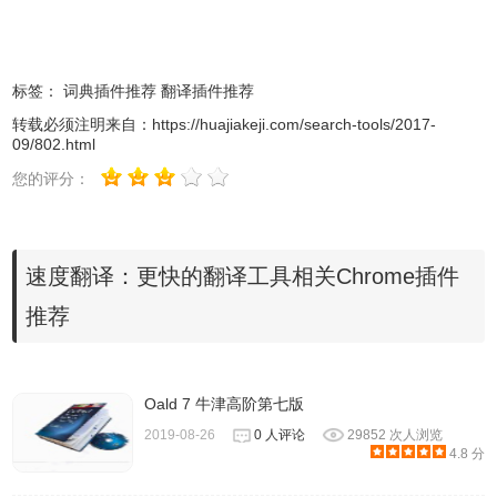
后 Enter 送出。
标签：
词典插件推荐
翻译插件推荐
转载必须注明来自：
https://huajiakeji.com/search-tools/2017-
09/802.html
您的评分：
速度翻译：更快的翻译工具相关Chrome插件
推荐
4、送出后页面就会出现「线上英汉字典」搜寻结果，结果页
面会有中文翻译、英标、发音和一些范例句子等资讯，也就
Oald 7 牛津高阶第七版
能快速得知某个单字的中文释义。
2019-08-26
0 人评论
29852 次人浏览
4.8 分