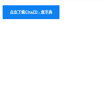
点击下载ChaZD - 查字典
3、我们也可以直接点击本插件图标然后输入英语单词进行翻
译。