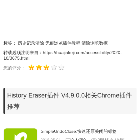
1、History Erase插件离线安装的方法参照一下方法：老版本
Chrome浏览器，首先在标签页输入
【chrome://extensions/】进入chrome扩展程序，解压你在本
站下载的插件，并拖入扩展程序页即可。
标签：
历史记录清除
无痕浏览插件教程
清除浏览数据
转载必须注明来自：
https://huajiakeji.com/accessibility/2020-
10/3675.html
您的评分：
History Eraser插件 V4.9.0.0相关Chrome插件
推荐
2、最新版本的chrome浏览器直接拖放安装时会出现“程序包
无效CRX-HEADER-INVALID”的报错信息，参照：
Chrome
SimpleUndoClose:快速还原关闭的标签
插件安装时出现"CRX-HEADER-INVALID"解决方法
，安装