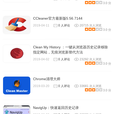
3.0 分
CCleaner官方最新版5.56.7144
History Erase插件联系方式
2019-04-11
0 人评论
20715 次人浏览
3.0 分
提供方： www.hotcleaner.com
Clean My History ：一键从浏览器历史记录移除
指定网站，无痕浏览新替代方法
2019-04-02
0 人评论
23292 次人浏览
3.0 分
Chrome清理大师
2019-03-20
0 人评论
33681 次人浏览
3.0 分
NavigUp：快速返回历史记录