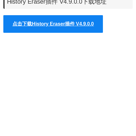
History Eraser插件 V4.9.0.0下载地址
History Erase插件功能
点击下载History Eraser插件 V4.9.0.0
1、一键即时删除
2、查看，编辑，备份和清除Chrome历史记录
3、清除下载历史
4、清空缓存
5、删除
cookies
和其他站点和插件数据
7、清除保存的密码
8、清除保存的表单数据
9、选择时间段的能力
History Erase插件安装使用