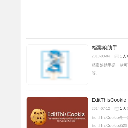
1.增强系统和应用程序性能。
由于获取的RAM和内存，缓存和旧历史数据会降
将来可能不需要这些信息。
主要目的是通过减少数据处理和提取来提高性能。
了阻碍。
档案娘助手
增强系统和应用程序性能是清除缓存或cookie的
2018-03-04
1 人
2.获取页面的新更新版本。
档案娘助手是一款可
如前所述，将加载存储的网页实例。对网页进行的
等。
坚持清除缓存以查看他们已经实现的更改。
清除缓存将表示浏览器将获取最新版本的网页。
3.减轻了隐私威胁。
缓存还可以存储某些网站的私人数据，例如登录凭
EditThisCoo
的敏感或个人信息。
2014-07-12
1 人
以Facebook为例，您已登录公共计算机，并且未
EditThisCook
帐户（cookie）。这会引发隐私威胁。
EditThisCook