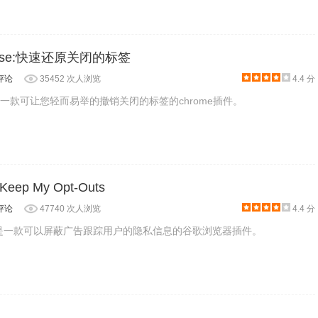
可以根据自己的需要来设置。主要支持参数如下：
Close:快速还原关闭的标签
评论
35452 次人浏览
4.4 分
lose是一款可让您轻而易举的撤销关闭的标签的chrome插件。
p My Opt-Outs
评论
47740 次人浏览
4.4 分
-Outs是一款可以屏蔽广告跟踪用户的隐私信息的谷歌浏览器插件。