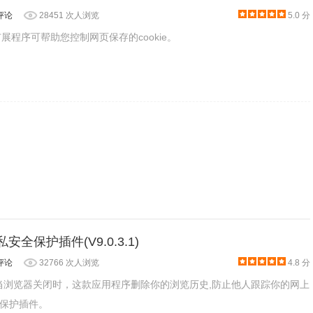
评论
28451 次人浏览
5.0 分
kies扩展程序可帮助您控制网页保存的cookie。
，点开就可以使用了。
:隐私安全保护插件(V9.0.3.1)
评论
32766 次人浏览
4.8 分
n是一款当浏览器关闭时，这款应用程序删除你的浏览历史,防止他人跟踪你的网上
保护插件。