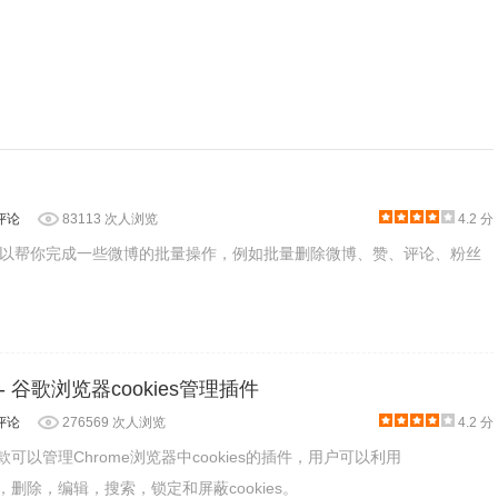
低系统和应用程序的速度。很多时候，它充满了垃圾信息，用户
由于存储了大量的缓存和历史记录，因此机器的速度和性能受到
好处之一。
评论
83113 次人浏览
4.2 分
以帮你完成一些微博的批量操作，例如批量删除微博、赞、评论、粉丝
任何更改都不会因缓存而反映出来。这就是为什么开发人员总是
据，手机号码等。如果使用公共计算机，下一位用户可以访问您
kie - 谷歌浏览器cookies管理插件
评论
276569 次人浏览
4.2 分
在会话结束时注销。接下来访问设备的人可以访问您的Facebook
ie是一款可以管理Chrome浏览器中cookies的插件，用户可以利用
ie添加，删除，编辑，搜索，锁定和屏蔽cookies。