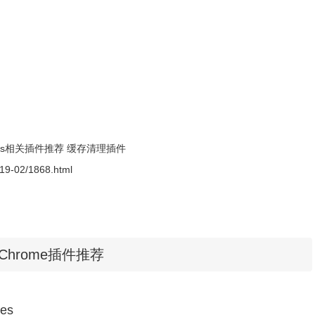
插件。安装方法参照：
怎么在谷歌浏览器中安装.crx
扩展
。如果你
本后
无法拖拽离线
安装CRX
格式插件的解决方法
。
ies相关插件推荐
缓存清理插件
2019-02/1868.html
相关Chrome插件推荐
ies