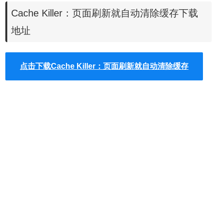
1.
clear cache
：
通过单击一个按钮就能快速清除缓存，无需任何确认
Cache Killer：页面刷新就自动清除缓存下载
对话框，弹出窗口或其他烦恼。点击图标即可清除缓存、cookie等
。
地址
2.
Click&Clean
：
一款可以在用户关闭Chrome浏览器的时候自动清理
历史浏览记录的插件，使用Click&Clean可以防止用户在离开以后被
点击下载Cache Killer：页面刷新就自动清除缓存
人跟踪浏览信息。
3.
EditThisCookie
：
一款可以管理Chrome浏览器中cookies的插件，
用户可以利用EditThisCookie添加，删除，编辑，搜索，锁定和屏蔽
cookies。
Cache Killer
让这个清除缓存的动作变得更简单，只要点选开
关，就能在载入网页前自动清除浏览器里的缓存文件，强制
让浏览器载入最新的网页内容，是一个非常方便的chrome插
件。
Cache Killer使用说明