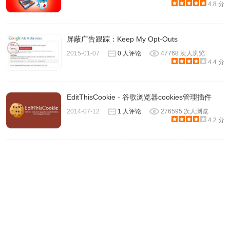
4.8 分
1.与其他清理缓存插件冲突
屏蔽广告跟踪：Keep My Opt-Outs
Cache Killer联系方式
2015-01-07
0 人评论
47768 次人浏览
4.4 分
内容由vladimirlodochkin提供
EditThisCookie - 谷歌浏览器cookies管理插件
2014-07-12
1 人评论
276595 次人浏览
4.2 分