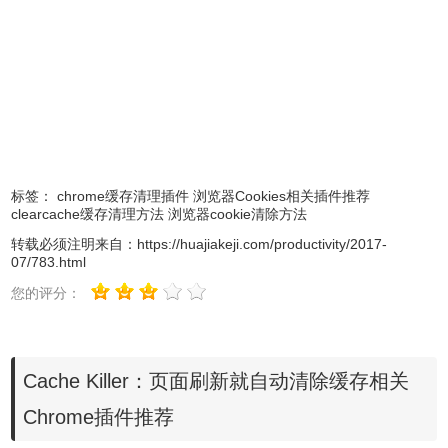
1.
Cache Killer
插件
下载地址就不用多说了，本文下方直接下载。离
线安装
Cache Killer
插件的方法参照：
怎么在谷歌浏览器中安装.crx扩
展名的离线Chrome插件？
最新谷歌浏览器离线安装版可以从这里下
载：
https://huajiakeji.com/chrome/2014-09/177.html
。
2.将 Cache Killer安装到 Google Chrome 浏览器后，右上角
标签：
chrome缓存清理插件
浏览器Cookies相关插件推荐
扩展程序列会出现 Cache Killer 功能，预设为关闭（红色）
clearcache缓存清理方法
浏览器cookie清除方法
状态。安装完毕后 Cache Killer 默认是关闭状态，你可以点
转载必须注明来自：
https://huajiakeji.com/productivity/2017-
07/783.html
击红色的图标将其变成绿色的开启状态。
您的评分：
Cache Killer：页面刷新就自动清除缓存相关
Chrome插件推荐