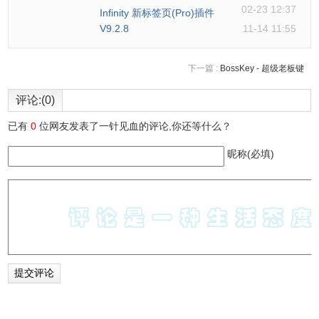
然后在软件页面左上角点击“添加”选项
02-23 12:37
Infinity 新标签页(Pro)插件
V9.2.8
11-14 11:55
下一篇 :
BossKey - 超级老板键
评论:(0)
2、第二步，接着我们在“添加新的下载”弹框中，输入自己需
已有
0
位网友发表了一针见血的评论,你还等什么？
要下载的资源的链接，再在页面下方点击“...”图标，选择下
载后资源的保存位置，然后我们点击“开始下载”选项
昵称(必填)