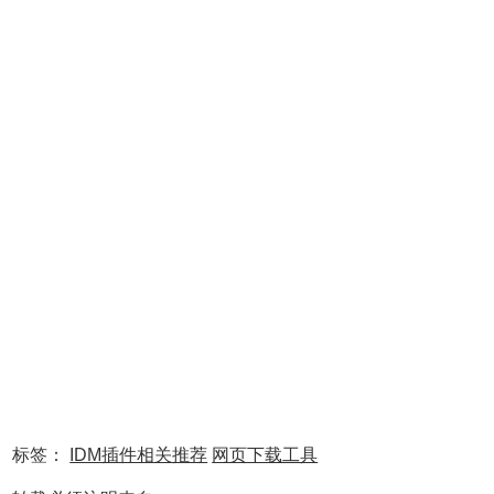
。
使用谷歌浏览器下载视频：IDM
查
Module
IDM Module是一款可以帮助用户使用谷
歌浏览器快速下载网站中视频文件的
Chrome插件。
看
为了满足普通用户对于多线程下载工具的需求，很多大佬便参考
IDM下载器的原理，开出了如
FDM
、
NDM
等一系列免费的多线
程下载工具。
除了上述工具外，还有不少来自国外的开发者开发
了一些类似的下载工具，为我们提供了更加丰富的选择！
标签：
IDM插件相关推荐
网页下载工具
Free Download Manager(FDM)