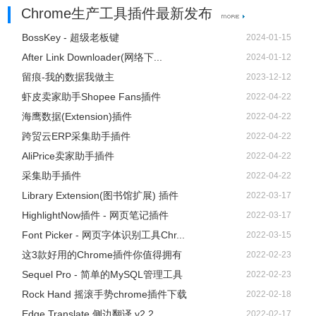
Chrome生产工具插件最新发布
BossKey - 超级老板键
2024-01-15
After Link Downloader(网络下...
2024-01-12
7、第七步，我们还可以选中其中一个任务，然后使用工具栏
留痕-我的数据我做主
2023-12-12
中的“在浏览器中打开”工具，点击该选项之后我们的默认浏
虾皮卖家助手Shopee Fans插件
2022-04-22
览器就会自动开始下载该软件
海鹰数据(Extension)插件
2022-04-22
跨贸云ERP采集助手插件
2022-04-22
AliPrice卖家助手插件
2022-04-22
采集助手插件
2022-04-22
Library Extension(图书馆扩展) 插件
2022-03-17
HighlightNow插件 - 网页笔记插件
2022-03-17
Font Picker - 网页字体识别工具Chr...
2022-03-15
这3款好用的Chrome插件你值得拥有
2022-02-23
以上就是小编整理总结出的关于After Link Downloader下载器
Sequel Pro - 简单的MySQL管理工具
2022-02-23
的使用方法，我们打开After Link Downloader下载器，然后点
Rock Hand 摇滚手势chrome插件下载
2022-02-18
击添加选项，接着在弹框页面中输入文件的下载链接，最后
Edge Translate 侧边翻译 v2.2....
2022-02-17