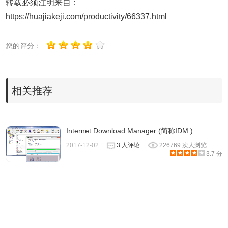
转载必须注明来自：
查
Free Download Manager(FDM)是一款
https://huajiakeji.com/productivity/66337.html
经典免费的下载软件，它是适用于
Windows和Mac的强大的下载加速器和
您的评分：
管理器。
看
After Link Downloader下载器简介
相关推荐
After Link Downloader下载器是一款支持速度设置、并发下载
Internet Download Manager (简称IDM )
以及制定下载计划的一款软件。这款软件的方便之处在于我
2017-12-02
3 人评论
226769 次人浏览
们只需要将自己需要的文件下载地址进行复制，该软件就会
3.7 分
自动弹出“添加新的下载”弹框，在该弹框中，我们可以选择
文件的下载位置，还能选择将文件立即下载或是稍后下载。