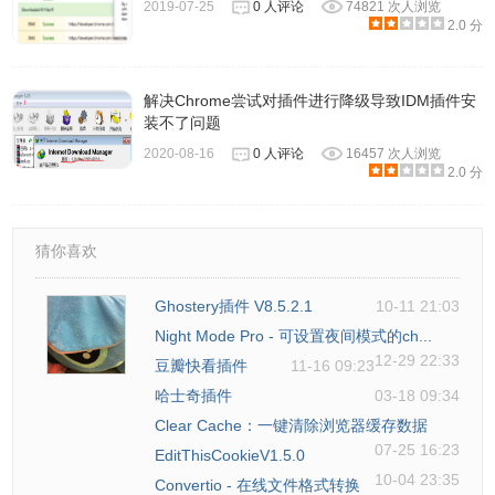
2019-07-25
0 人评论
74821 次人浏览
2.0 分
After Link Downloader下载器软件特点
解决Chrome尝试对插件进行降级导致IDM插件安
装不了问题
1、软件使用便捷，切软件占内存十分小，也不会影响程序运
2020-08-16
0 人评论
16457 次人浏览
行
2.0 分
2、方便快捷，没有任何广告宣传，低碳环保更为一个下载器
十分出色
猜你喜欢
3、一键保存好几个下载连接与历史数据，下载的东西了再也
Ghostery插件 V8.5.2.1
10-11 21:03
不能忘了
Night Mode Pro - 可设置夜间模式的ch...
12-29 22:33
豆瓣快看插件
11-16 09:23
After Link Downloader下载器使用方法
哈士奇插件
03-18 09:34
Clear Cache：一键清除浏览器缓存数据
07-25 16:23
EditThisCookieV1.5.0
1、第一步，我们先打开After Link Downloader下载器软件，
10-04 23:35
Convertio - 在线文件格式转换