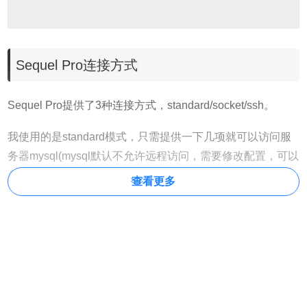
Sequel Pro连接方式
Sequel Pro提供了3种连接方式，standard/socket/ssh。
我使用的是standard模式，只需提供一下几项就可以访问服
务器mysql(mysql默认不允许远程访问，需要修改配置，可以
参考 配置mysql允许远程连接的方法）。
查看更多
Name：备注名，随便起，你知道是连接哪个数据库即可。
Username：mysql用户名，一般为“root”。Host：服务器IP地
址。Password：密码。Database：默认连接的数据库，这
是可选的，如果你明确操作哪个数据库就填上。Port：mysql
安装时默认端口号为3306，根据你的配置而定。
当你都填写完毕后，发现下方出现3个按钮，如图。