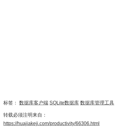
标签：
数据库客户端
SQLite数据库
数据库管理工具
转载必须注明来自：
Add to Favorites：把这个连接的信息存放到左侧
https://huajiakeji.com/productivity/66306.html
的“FAVORITES”栏，方便下次连接。Save changes：如果