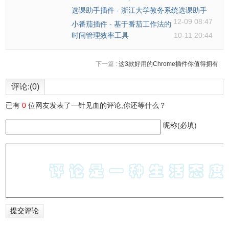
选课助手插件 - 浙江大学教务系统选课助手
12-09 08:47
小番茄插件 - 基于番茄工作法的
时间管理效率工具
10-11 20:44
查看两张表之间的关系。
下一篇 :
这3款好用的Chrome插件你值得拥有
评论:(0)
Triggers，没用过，不解释。Table Info，表的简介信息，包
已有
0
位网友发表了一针见血的评论,你还等什么？
括表的大小，主键等信息。Query，可以在这里写sql查询语
昵称(必填)
句，也可以写存储过程等。