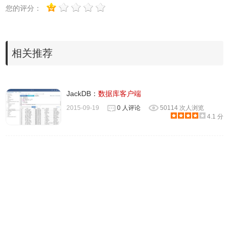
你已经有连接了，但是想修改连接设置，改完了就能点这个
您的评分：
选项了。Test Connection：测试连接，这个功能很贴心，在
正式连接前可以先测试连接是否成功。
相关推荐
在输入正确的账号和密码后，就进入了程序的主界面。
JackDB：
数据库客户端
2015-09-19
0 人评论
50114 次人浏览
4.1 分