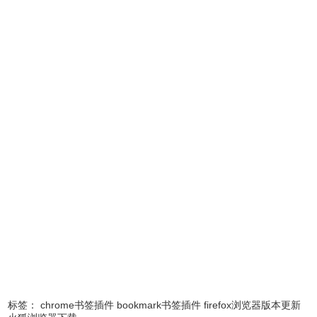
Bookmarks Organizer Firefox使用方法
1、安装以后点击工具栏图标，会弹出检查书签的界面，左边
选择检查类型，包括问题书签、重复书签、无名书签，点击
check bookmarks即可开始检查。
标签：
chrome书签插件
bookmark书签插件
firefox浏览器版本更新