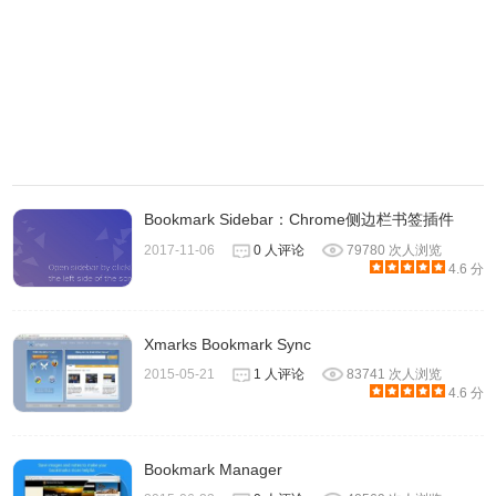
Firefox浏览器
下载。
Bookmarks Organizer Firefox联系方式
https://addons.mozilla.org/vi/firefox/addon/bookmarks-
organizer/
Bookmark Sidebar：Chrome侧边栏书签插件
2017-11-06
0 人评论
79780 次人浏览
4.6 分
Xmarks Bookmark Sync
2015-05-21
1 人评论
83741 次人浏览
4.6 分
Bookmark Manager