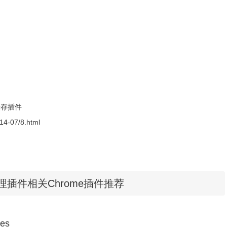
缓存插件
014-07/8.html
ies管理插件相关Chrome插件推荐
以在打开任何网站的时候通过浏览器右上角的
EditThisCookie插件按钮来
ies