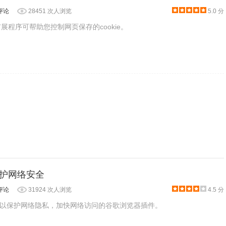
在任何一项cookies选中以后都可以任意地编辑和删除它的信息，也可以选
评论
28451 次人浏览
5.0 分
kies扩展程序可帮助您控制网页保存的cookie。
：保护网络安全
评论
31924 次人浏览
4.5 分
是一款可以保护网络隐私，加快网络访问的谷歌浏览器插件。