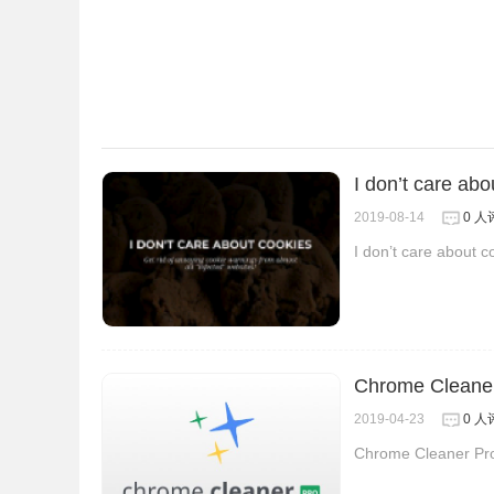
I don’t care a
2019-08-14
0 人
I don’t care a
Chrome Clea
2019-04-23
0 人
Chrome Clea