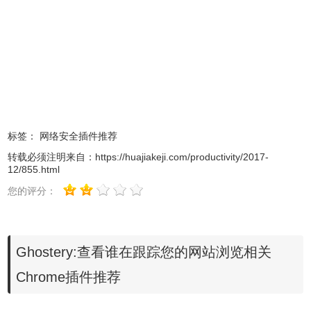
否则 Ghostery 不会收到 Ghostery用户的任何数据。
Ghostrank 数据自身为匿名发布，且绝对不会用于广告定位
用途，且仅以非个人、聚合统计数据形式共享。
Ghostery插件使用方法
标签：
网络安全插件推荐
1.用户可以在本站离线下载
Ghostery。
Ghostery离线安装的
转载必须注明来自：
https://huajiakeji.com/productivity/2017-
方法参照：
怎么在谷歌浏览器中安装.crx扩展名的离线
12/855.html
Chrome插件？
最新谷歌浏览器离线安装版可以从这里下载：
您的评分：
https://huajiakeji.com/chrome/2014-09/177.html
。
Ghostery:查看谁在跟踪您的网站浏览相关
Chrome插件推荐