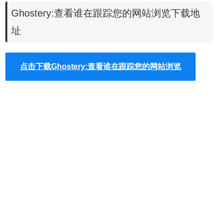
Ghostery:查看谁在跟踪您的网站浏览下载地
供商、网络出版商等所有对您的活动感兴趣的公司置于网页
上的跟踪器、网络信标、像素及信标。
址
2.了解：在向您展示如何在后台操作后，Ghostery 还会给您
机会逐一了解关于所发现公司的更多内容，包括其隐私政策
点击下载Ghostery:查看谁在跟踪您的网站浏览
和选择性退出选项。
3.控制：Ghostery 允许您阻止来自您不信任的公司的脚本、
图像、对象和有害文档。
4.协同作用：Ghostery 还具有可选用的选择性加入功能，叫
做 Ghostrank，该功能可向 Ghostery 服务器发送关于您遇到
的跟踪器及遭遇位置的匿名信息。如此，我们可以创建综合
性更强的可监测项目清单，且有助于我们创建透明度更高的
行为广告生态系统。
5.保护您的隐私：Ghostery 专为重视个人在线隐私的用户创
建且予以维护，且将隐私工程作为其首要目标。用户可匿名
使用 Ghostery。无需登记或注册。Ghostery 插件并不会向您
的浏览器中植入 cookie。除非用户选择性加入 Ghostrank，