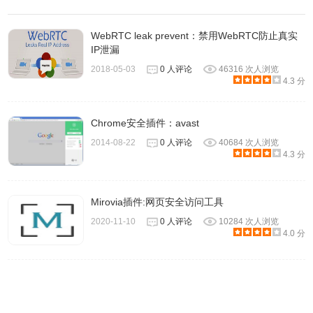
1.
在chrome浏览器中安装HTTPS Everywhere插件，并在Chrome的
WebRTC leak prevent：禁用WebRTC防止真实
IP泄漏
扩展器中启动HTTPS Everywhere的功能，HTTPS Everywhere插件
的下载地址可以在本文的下方找到，离线HTTPS Everywhere插件的
2018-05-03
0 人评论
46316 次人浏览
4.3 分
怎么在chrome浏览器中安装.crx扩展名的离
安装方法可参考：
线Chrome插件？
最新chrome浏览器离线安装版可以从这里下载：
Chrome安全插件：avast
https://huajiakeji.com/chrome/2014-09/177.html
。
2014-08-22
0 人评论
40684 次人浏览
4.3 分
Mirovia插件:网页安全访问工具
2020-11-10
0 人评论
10284 次人浏览
4.0 分
2.在chrome浏览器中安装https everywhere成功后右上角会
出现一个 HTTPS Everywhere 图示。