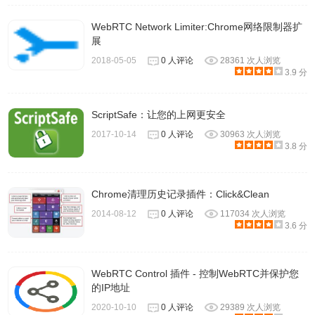
WebRTC Network Limiter:Chrome网络限制器扩
展
2018-05-05
0 人评论
28361 次人浏览
3.9 分
ScriptSafe：让您的上网更安全
2017-10-14
0 人评论
30963 次人浏览
3.8 分
https everywhere注意事项
Chrome清理历史记录插件：Click&Clean
1.https everywhere插件与某些其他chrome插件一起使用时
2014-08-12
0 人评论
117034 次人浏览
可能会有冲突，目前有网友反映跟local cdn一起使用时有冲
3.6 分
突。
WebRTC Control 插件 - 控制WebRTC并保护您
2.如果
https everywhere插件
导致站点看起来怪异或中断，可
的IP地址
以使用屏幕右上角的地址栏中的按钮禁用该站点。
https
2020-10-10
0 人评论
29389 次人浏览
everywhere
目前正处于测试阶段，由于网站的HTTPS支持错