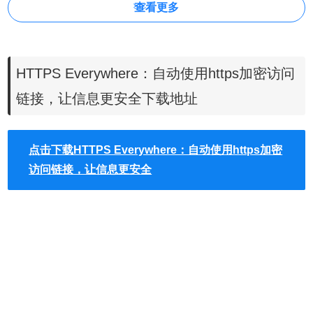
查看更多
https everywhere简介
HTTPS Everywhere：自动使用https加密访问
这几年 Google 不断提倡 HTTPS 加密链接的重要性，甚至
链接，让信息更安全下载地址
对搜寻引擎排名有帮助，未来若网站没有使用 HTTPS 也会
在 Google Chrome 浏览器跳出警告信息，这些迹象都足以显
示出使用加密链接对于浏览者的重要性。
通过 HTTPS 链接
点击下载HTTPS Everywhere：自动使用https加密
的好处是什么呢？简单来说，它会在传输时自动进行加密，
访问链接，让信息更安全
避免资料在途中被第三方撷取而获得重要内容（例如密码或
其他隐私信息），当然更好的是在浏览器网址列显示绿色安
全标志，提高使用者的信任程度。
HTTPSEverywhere受到了Google推出加密版搜索的启发，
它的目的是让用户在访问多数网站时能一直保持加密通信状
态。绝大多数网站对HTTPS加密的支持相当有限，或者默认
不使用加密，或者加密网页中嵌入大量非加密链接。HTTPS