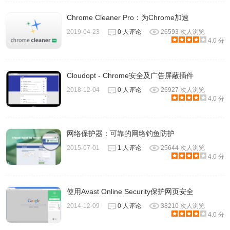
Chrome Cleaner Pro：为Chrome加速
2019-04-23
0 人评论
26593 次人浏览
4.0 分
Cloudopt - Chrome安全及广告屏蔽插件
2018-12-04
0 人评论
26927 次人浏览
4.0 分
5.若你想要阻绝所有非加密的 HTTP 链接，可勾选「阻挡所
网络保护器：可靠的网络钓鱼防护
有未加密的请求」，这个选项比较暴力一点，勾选后就只会
2015-07-01
1 人评论
25644 次人浏览
4.0 分
让 HTTPS 运作，因此其他不支持 HTTPS 的网站或链结都
一律中断。开启这选项可能会导致很多网站无法正常开启，
没有特殊必要建议不用打开。
使用Avast Online Security保护网页安全
2014-12-09
0 人评论
38210 次人浏览
4.0 分