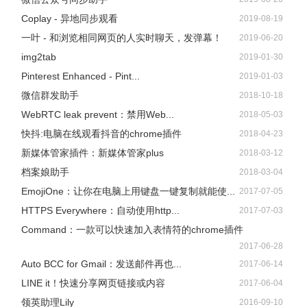
Coplay - 异地同步观看
2019-08-19
一叶 - 和浏览相同网页的人实时聊天，发弹幕！
2019-06-20
img2tab
2019-01-30
Pinterest Enhanced - Pint...
2019-01-03
微信群发助手
2018-10-18
WebRTC leak prevent：禁用Web...
2018-05-03
快抖:电脑在线观看抖音的chrome插件
2018-04-23
新媒体管家插件：新媒体管家plus
2018-03-12
档案娘助手
2018-03-04
EmojiOne：让你在电脑上用键盘一键复制就能使...
2017-07-05
HTTPS Everywhere：自动使用http...
2017-07-03
Command：一款可以快速加入表情符的chrome插件
2017-06-28
Auto BCC for Gmail：发送邮件再也...
2017-06-14
LINE it！快速分享网页链接或内容
2017-06-04
领英助理Lily
2016-09-10