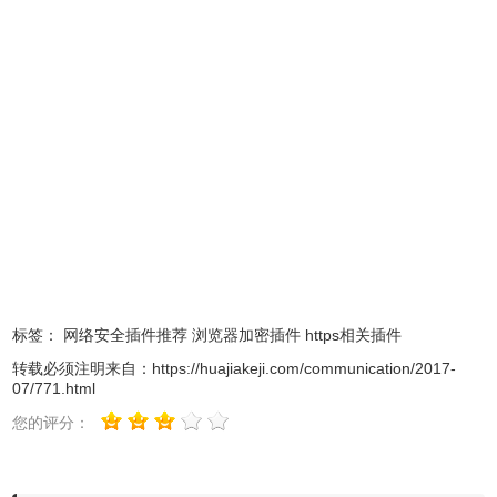
Everywhere扩展就试图解决这一问题，它支持的网站包括了
Wikipedia、Twitter、Facebook、Google搜索等等。今天我
们要介绍的「HTTPS Everywhere」免费工具相信许多人都
听过（或也正在使用）。只要网站提供 SSL 服务，就自动转
到 HTTPS 连接（比如访问 http://mail.163.com 自动转到
https://mail.163.com）。该扩展保卫了广大网民的信息安
全，受到广泛好评。
标签：
网络安全插件推荐
浏览器加密插件
https相关插件
转载必须注明来自：
https://huajiakeji.com/communication/2017-
07/771.html
您的评分：