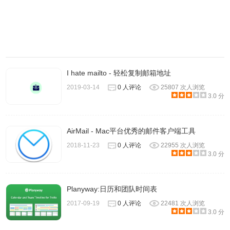
4.
Auto BCC for Gmail里
触发规则分成两种：
1）所有邮件均 BCC 给某人
2）指定邮箱地址 BCC 给某人
I hate mailto - 轻松复制邮箱地址
假如符合触发条件就自动抄送（CC）或秘密抄送
2019-03-14
0 人评论
25807 次人浏览
（BCC），但对象不会显示于邮件编辑画面中，不过测试后
3.0 分
发现确实可以收到信。
AirMail - Mac平台优秀的邮件客户端工具
2018-11-23
0 人评论
22955 次人浏览
3.0 分
Planyway:日历和团队时间表
2017-09-19
0 人评论
22481 次人浏览
3.0 分