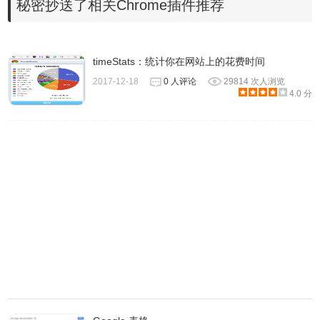
秘密抄送了相关Chrome插件推荐
timeStats：统计你在网站上的花费时间
2017-12-18
0 人评论
29814 次人浏览
4.0 分
3.当使用者将 Auto BCC for Gmail 安装到浏览器后，开启
Gmail 上方会新增一个「Auto Copy」按钮，第一次会跳出提
示说明，可点击该按钮来设定触发条件。此外，第一次使用
时必须登入 cloudHQ，如果之前使用过这个开发商的其他工
具就可快速登入。