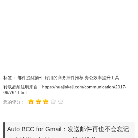
怎么在谷歌浏览
用。
离线安装
Chrono下载管理器的方法请参照：
器中安装.crx扩展名的离线Chrome插件
？ 最新谷歌浏览器离线
安装版可以从这里下载：https://huajiakeji.com/chrome/2014-
09/177.html。
2.如果用户可以打开谷歌应用商店，那么点击Auto BCC for
Gmail的 Google Chrome 扩展应用程序页面后，点击右上角
「加到 Chrome」蓝色按钮下载、安装扩展程序，安装后会
自动开启 Gmail。
标签：
邮件提醒插件
好用的商务插件推荐
办公效率提升工具
转载必须注明来自：
https://huajiakeji.com/communication/2017-
06/764.html
您的评分：
Auto BCC for Gmail：发送邮件再也不会忘记