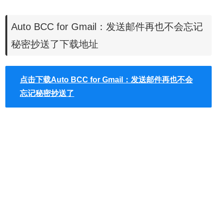
Auto BCC for Gmail 是一款 Chrome插件，用来自动创建
Auto BCC for Gmail：发送邮件再也不会忘记
「密送」规则，当发送给指定邮箱时，自动密送（BCC）联
秘密抄送了下载地址
系人，让你再也不会忘记秘密抄送。
严格来说，Auto BCC
for Gmail是一款专为 Gmail 网页版设计的扩展程序，因此只
有使用 Gmail 网页版时才有功能，如果你是通过其他邮件软
点击下载Auto BCC for Gmail：发送邮件再也不会
件收发邮件，这款扩展程序就无法发挥它的效用。若你平常
忘记秘密抄送了
会很需要用到副本或密件副本功能，这个扩展程序或许可以
节省你的时间，同时解决不小心忘记设定秘密抄送等问题。
Auto BCC for Gmail使用说明
1.
用户可以在谷歌应用商店下载
Auto BCC for Gmail
，也可以在本站
下载，本站所有的chrome插件都未做任何修改，大家可以放心使