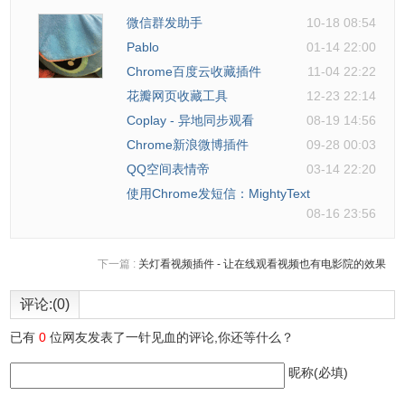
微信群发助手
10-18 08:54
Pablo
01-14 22:00
Auto BCC for Gmail注意事项
Chrome百度云收藏插件
11-04 22:22
花瓣网页收藏工具
12-23 22:14
Coplay - 异地同步观看
08-19 14:56
无
Chrome新浪微博插件
09-28 00:03
QQ空间表情帝
03-14 22:20
Auto BCC for Gmail联系方式
使用Chrome发短信：MightyText
08-16 23:56
1.内容由https://www.cloudhq.net提供
下一篇 :
关灯看视频插件 - 让在线观看视频也有电影院的效果
评论:(0)
已有
0
位网友发表了一针见血的评论,你还等什么？
昵称(必填)