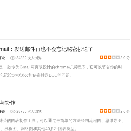
for Gmail：发送邮件再也不会忘记秘密抄送了
评论
34832 次人浏览
3.0 分
 Gmail是一款专为Gmail网页版设计的chrome扩展程序，它可以节省你的时
忘记设定抄送cc和秘密抄送BCC等问题。
图表与协作
评论
28736 次人浏览
2.6 分
款屡获殊荣的图表制作工具，可以通过最简单的方法绘制流程图、思维导图、
图、线框图、网络图和其他40多种图表类型。