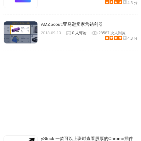
4.3 分
7.打开亚马逊店铺，在评论列表里面找到差评评论，点击进
AMZScout:亚马逊卖家营销利器
入买家详情IMG_256鼠标移到此头像右击，选择“检查”：如
2018-09-13
0 人评论
28587 次人浏览
下图所示：IMG_256default 后面圈起来的部分就是用户ID：
4.3 分
8.复制这个用户ID，粘贴到酷鸟列表上查询对应的亚马逊账
户邮箱等信息如下图所示：即可站到差评对应的亚马逊邮
箱，以客户取得联系：
yStock:一款可以上班时查看股票的Chrome插件