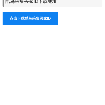
酷鸟采集买家ID下载地址
点击下载酷鸟采集买家ID
2.
安装成功之后，谷歌游览器的右上角会有一个酷鸟小标志就是插件
先注册酷鸟、后添加店铺（授
了。想要使用该插件的功能，需
权）（注意：店铺添加完成后，需等20分钟左右更新店铺商
品，完成商品亚马逊上的同步）。3.在采集买家ID页面中点
击“获取插件授权码”如下图所示，复制授权码。（注意：授
权码24小时内有效,若授权码忘记了，可以在酷鸟右上角的小
铃铛消息中找到）