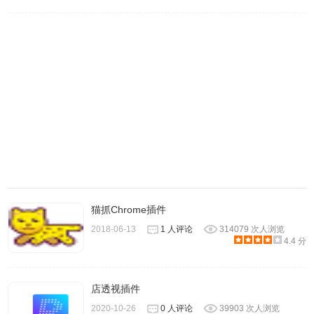
5.打开插件，输入授权码，点击开始获取，亚马逊message
列表的数据在跳，就是已经在慢慢获取数据了，请耐心等
待。
6.点击“刷新列表”把获取出来的数据同步到列表中，当插件显
示获取完毕时，在酷鸟采集买家ID列表中，点击【刷新列
表】按钮，即可查看到获取到的相关数据：（注意：对应的
订单号没有显示出来，是因为此买家并没有在您店铺下过订
单，但有通过站内信）。
猫抓Chrome插件
2018-06-13
1 人评论
314079 次人浏览
4.4 分
店透视插件
2020-10-26
0 人评论
39903 次人浏览