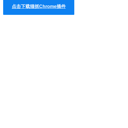
点击下载猫抓Chrome插件
3、打开网站，点击猫抓，就可以抓取该页面的内容，在后面
有复制和下载选项，点击需要下载视频、音频文件，就可以
下载了！
4.我们以抓取优酷土豆的视频为例，点击图标即可：