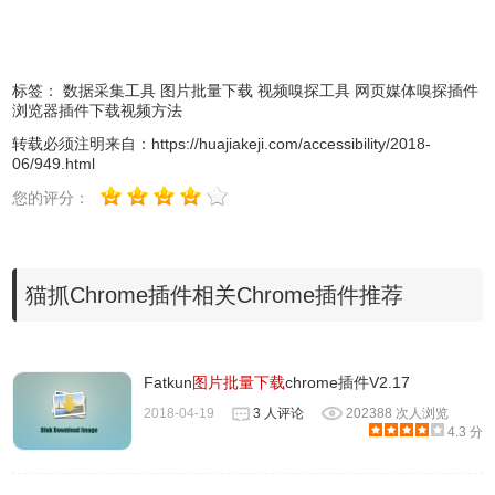
标签：
数据采集工具
图片批量下载
视频嗅探工具
网页媒体嗅探插件
浏览器插件下载视频方法
转载必须注明来自：
https://huajiakeji.com/accessibility/2018-
06/949.html
您的评分：
更多详细的使用方法参照：
猫抓Chrome插件相关Chrome插件推荐
猫抓插件怎么使用？猫抓插件下载
查
视频的教程
本文详细介绍猫抓插件怎么使用？猫抓
Fatkun
图片批量下载
chrome插件V2.17
插件下载视频的教程
2018-04-19
3 人评论
202388 次人浏览
看
4.3 分
猫抓
扩展方式嗅探抓取工具，依赖于chrome API...需要更完
美请尝试软件IDM甚至Wireshark等软件...非常感谢各位热心