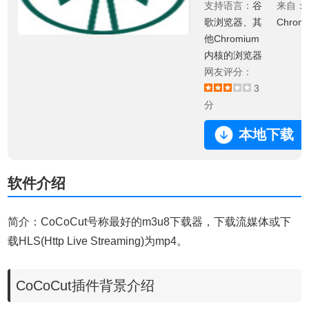
支持语言：
谷
来自：
歌浏览器、其
Chro
他Chromium
内核的浏览器
网友评分：
3
分
本地下载
软件介绍
简介：CoCoCut号称最好的m3u8下载器，下载流媒体或下
载HLS(Http Live Streaming)为mp4。
CoCoCut插件背景介绍