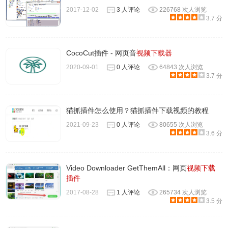
2017-12-02
3 人评论
226768 次人浏览
3.7 分
2、点击chrome右上角CocoCut扩展图标即可显示可以下载的
内容（媒体资源标题和大小）。
CocoCut插件 - 网页音
视频下载器
2020-09-01
0 人评论
64843 次人浏览
3.7 分
猫抓插件怎么使用？猫抓插件下载视频的教程
2021-09-23
0 人评论
80655 次人浏览
3.6 分
Video Downloader GetThemAll：网页
视频下载
3、点击下载按钮即可下载当前视频、音频。
插件
2017-08-28
1 人评论
265734 次人浏览
3.5 分
4、点击三角形的播放按钮，可以先预览播放当前嗅探到的资