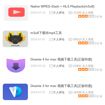
Native MPEG-Dash + HLS Playback(m3u8)
2020-07-14
0 人评论
21200 次人浏览
3.0 分
m3u8下载转mp4工具
2020-07-07
0 人评论
30313 次人浏览
3.0 分
Downie 4 for mac 视频下载工具[正版特惠]
2020-03-10
0 人评论
21841 次人浏览
3.0 分
Downie 3 for mac 视频下载工具[正版特惠]
2019-07-07
0 人评论
18188 次人浏览
3.0 分