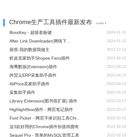
Chrome生产工具插件最新发布
BossKey - 超级老板键
2024-01-15
After Link Downloader(网络下...
2024-01-12
留痕-我的数据我做主
2023-12-12
虾皮卖家助手Shopee Fans插件
2022-04-22
海鹰数据(Extension)插件
2022-04-22
跨贸云ERP采集助手插件
2022-04-22
AliPrice卖家助手插件
2022-04-22
采集助手插件
2022-04-22
Library Extension(图书馆扩展) 插件
2022-03-17
HighlightNow插件 - 网页笔记插件
2022-03-17
Font Picker - 网页字体识别工具Chr...
2022-03-15
这3款好用的Chrome插件你值得拥有
2022-02-23
Sequel Pro - 简单的MySQL管理工具
2022-02-23