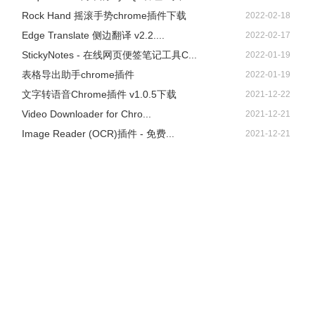
Rock Hand 摇滚手势chrome插件下载
2022-02-18
Edge Translate 侧边翻译 v2.2....
2022-02-17
StickyNotes - 在线网页便签笔记工具C...
2022-01-19
表格导出助手chrome插件
2022-01-19
文字转语音Chrome插件 v1.0.5下载
2021-12-22
Video Downloader for Chro...
2021-12-21
Image Reader (OCR)插件 - 免费...
2021-12-21