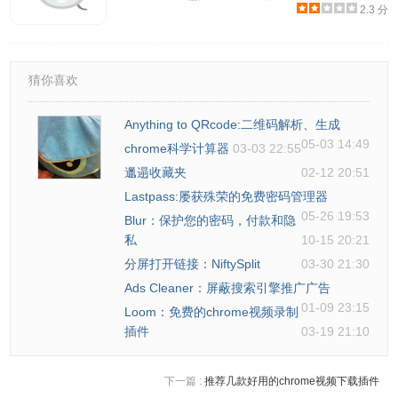
2.3 分
猜你喜欢
Anything to QRcode:二维码解析、生成
05-03 14:49
chrome科学计算器
03-03 22:55
邋遢收藏夹
02-12 20:51
Lastpass:屡获殊荣的免费密码管理器
05-26 19:53
Blur：保护您的密码，付款和隐
私
10-15 20:21
分屏打开链接：NiftySplit
03-30 21:30
Ads Cleaner：屏蔽搜索引擎推广广告
01-09 23:15
Loom：免费的chrome视频录制
插件
03-19 21:10
下一篇 :
推荐几款好用的chrome视频下载插件