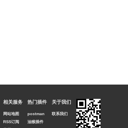
相关服务
热门插件
关于我们
网站地图
postman
联系我们
RSS订阅
油猴插件