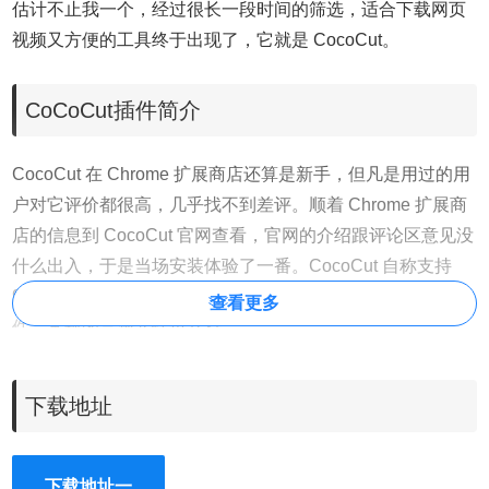
估计不止我一个，经过很长一段时间的筛选，适合下载网页
视频又方便的工具终于出现了，它就是 CocoCut。
CoCoCut插件简介
CocoCut 在 Chrome 扩展商店还算是新手，但凡是用过的用
户对它评价都很高，几乎找不到差评。顺着 Chrome 扩展商
店的信息到 CocoCut 官网查看，官网的介绍跟评论区意见没
什么出入，于是当场安装体验了一番。CocoCut 自称支持
99% 的视频格式，包括我们前面吐槽的 m3u8 相关视频文
查看更多
件，常规的音频文件也支持。
下载地址
下载地址一