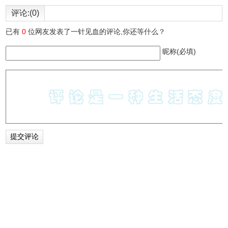
评论:(0)
已有
0
位网友发表了一针见血的评论,你还等什么？
昵称(必填)