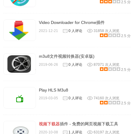
2.5 分
960*480，录制完画质也一般。
因此开启录制模式前，建议大家将播放画质尽量调高，以提
Video Downloader for Chrome插件
高录制视频的质量。
2021-12-21
0 人评论
31858 次人浏览
录制模式是应对无法下载的视频的绝妙办法。
2.5 分
不过在实际测试中，这个录制模式还是有些影响体验的地
方，一方面是一些视频会被分割成多段，这个问题应该跟网
m3u8文件视频转换器(安卓版)
站视频本身格式有关，实测长视频会分多段录制，短视频一
2019-06-26
0 人评论
87071 次人浏览
般没那么麻烦，所以除非手动合并，不然 CocoCut 跟长视频
2.5 分
算是绝缘了。
另外就是有时视频已经播放完成，录制界面依然显示
Play HLS M3u8
recording，这个无需担心，直接保存就行，实测视频内容是
2019-03-05
0 人评论
74160 次人浏览
完整的。
2.5 分
功能和稳定兼具的视频下载器是稀有物品，希望 CocoCut 在
后续的更新中能支持录制视频自动合并，不枉其强大之名。
视频下载器
插件 - 免费的网页视频下载工具
2020-10-08
1 人评论
63197 次人浏览