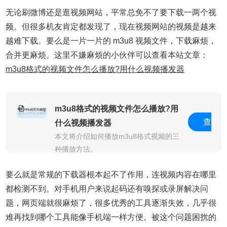
无论刷微博还是逛视频网站，平常总免不了要下载一两个视
频。但很多机友肯定都发现了，现在视频网站的视频是越来
越难下载。要么是一片一片的 m3u8 视频文件，下载麻烦，
合并更麻烦。这里不嫌麻烦的小伙伴可以查看本站文章：
m3u8格式的视频文件怎么播放?用什么视频播发器
m3u8格式的视频文件怎么播放?用
查
什么视频播发器
本文将介绍如何播放m3u8格式视频的三
种播放方法。
看
要么就是常规的下载器根本起不了作用，连视频内容在哪里
都检测不到。对手机用户来说起码还有嗅探或录屏解决问
题，网页端就很麻烦了，很多优秀的工具逐渐失效，几乎很
难再找到哪个工具能像手机端一样方便。被这个问题困扰的