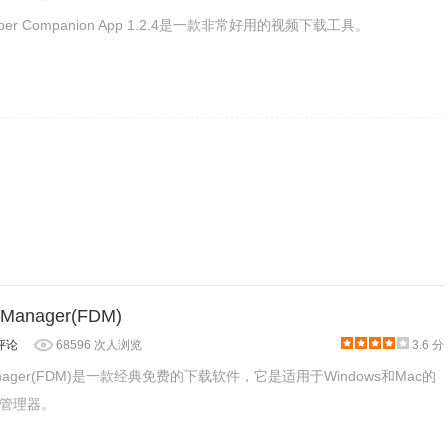
Helper Companion App 1.2.4是一款非常好用的视频下载工具。
线安装FLVCD Helper Chrome插件的方法参照：
怎么在谷
最新谷歌浏览器离线安装版可以从这里下载：
。
-INVALID"参考
Chrome插件安装时出现"CRX-HEADER-
 Manager(FDM)
评论
68596 次人浏览
3.6 分
d Manager(FDM)是一款经典免费的下载软件，它是适用于Windows和Mac的
管理器。