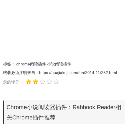
3.用户如果发现了某个小说已经更新就可以直接点击该小说
的打开
Rabbook Reader插件的阅读界面，在这个干净清爽
的阅读界面中可以最大程度地保证用户不受广告的干扰，而
且
Rabbook Reader插件还支持分页的预加载，用户在阅读
当前网页的时候
Rabbook Reader插件就会帮助用户开始加
标签：
chrome阅读插件
小说阅读插件
载下一页了，这样做不会让用户在阅读下一页的时候感觉到
转载必须注明来自：
https://huajiakeji.com/fun/2014-11/252.html
丝毫的卡顿，并且
Rabbook Reader插件还把分页功能弱化
您的评分：
了，用户使用
Rabbook Reader插件阅读小说的时候就像没
有分页一个，整个小说的章节都是一个整体，如图：
Chrome小说阅读器插件：Rabbook Reader相
关Chrome插件推荐