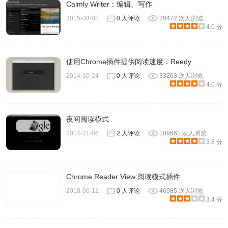
Calmly Writer：编辑、写作
2015-08-02
0 人评论
20472 次人浏览
4.0 分
使用Chrome插件提供阅读速度：Reedy
2014-10-24
0 人评论
33263 次人浏览
4.0 分
8、还能从文档或网络中的文本收集要点以进行总结和研究。
夜间阅读模式
Read&Write for Google Chrome™插件联系方
2014-11-06
2 人评论
109661 次人浏览
式
3.8 分
提供方： Texthelp
Chrome Reader View:阅读模式插件
2018-06-12
0 人评论
46985 次人浏览
3.4 分