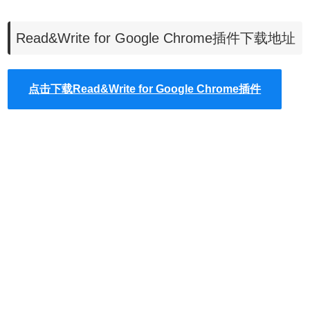
5、从文档或网络中收集重点内容，以进行总结和研究
Read&Write for Google Chrome插件下载地址
6、直接在Google Docs内创建和收听语音备忘
7、简化和总结网页上的文本，以删除可能分散注意力的广告
和其他副本
点击下载Read&Write for Google Chrome插件
Read&Write for Google Chrome™插件安装使
用
1、Read&Write for Google Chrome™插件离线安装的方法
参照一下方法：老版本Chrome浏览器，首先在标签页输入
【chrome://extensions/】进入chrome扩展程序，解压你在本
站下载的插件，并拖入扩展程序页即可。