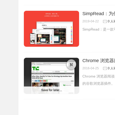
5.用户也可以选择使用Alt+鼠标左键来快速地启动R
SimpRead
2019-04-22
0 人
SimpRead：是一
Reedy的注意事项
1.Reedy插件可以帮助用户在没有网络的情况下
弹出的窗口中粘贴想要阅读的文本，并启动Reed
Chrome 浏览
2016-04-25
0 人
2.使用Reedy插件要坚持，如果三天打鱼两天晒
Chrome 浏览
3.Reedy插件只是一个辅助用户提高阅读速度
的谷歌浏览器插件。
Reedy的联系方式