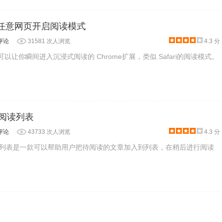
eedy插件的阅读功能。
：为任意网页开启阅读模式
评论
31581 次人浏览
4.3 分
款可以让你瞬间进入沉浸式阅读的 Chrome扩展，类似 Safari的阅读模式。
也能提供阅读速度，方法是打开浏览器右上角的Reedy按钮，并在
y阅读功能。
器阅读列表
评论
43733 次人浏览
4.3 分
网那么想要提高阅读速度也是不可能的。
器阅读列表是一款可以帮助用户把待阅读的文章加入到列表，在稍后进行阅读
的工具，具体的提升效果还要靠用户对这方便的努力。