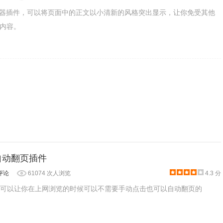
用户可以尝试着跟着光标来慢慢加快自己的阅读速度，如图：
一个浏览器插件，可以将页面中的正文以小清新的风格突出显示，让你免受其他
内容。
ze:自动翻页插件
评论
61074 次人浏览
4.3 分
ze是一款可以让你在上网浏览的时候可以不需要手动点击也可以自动翻页的