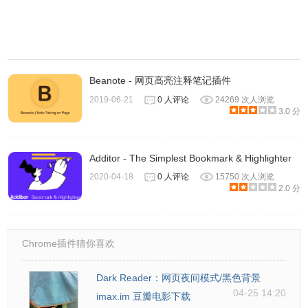
single letter non-english words.
1.7~1.9 - Bug fix.
1.6 - Can do highlighting after first installed, without refresh
page.
Beanote - 网页高亮注释笔记插件
1.5 - Fix some bugs, better description.
1.4 - Add a switch button, to enable or disable highlighting.
2019-06-21
0 人评论
24269 次人浏览
3.0 分
1.3 - HTTPs page enable, redesign highlight logic.
1.2 - Icon beautify, fix some bugs.
1.1 - Highlight style beautify.
Additor - The Simplest Bookmark & Highlighter
2020-04-18
0 人评论
15750 次人浏览
1.0 - Core function complete.
2.0 分
Chrome插件猜你喜欢
Dark Reader：网页夜间模式/黑色背景
04-25 14:20
imax.im 豆瓣电影下载