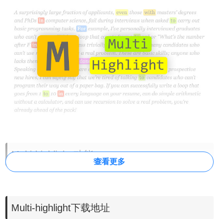
Multi-highlight 功能
查看更多
1. 在所有页面上突出显示多个英语单词。（目前英语单词的
全字匹配）
Multi-highlight下载地址
2.你的单词将被保存。