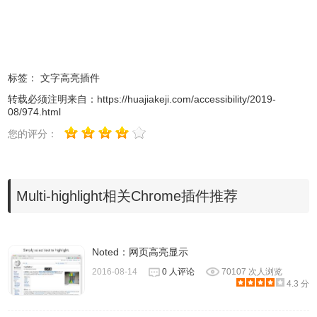
2.最新版本的chrome浏览器直接拖放安装时会出现“程序包无
效CRX-HEADER-INVALID”的报错信息，参照：
Chrome插
标签：
文字高亮插件
件安装时出现"CRX-HEADER-INVALID"解决方法
，安装好
转载必须注明来自：
https://huajiakeji.com/accessibility/2019-
后即可使用。
08/974.html
3.安装完毕，Multi-highlight图标会出现在浏览器右上方并提
您的评分：
示已安装。
Multi-highlight相关Chrome插件推荐
Noted：网页高亮显示
2016-08-14
0 人评论
70107 次人浏览
4.3 分