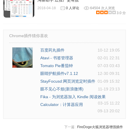
淘客助手:让推广更有效
2018-04-18
0 人评论
64504 次人浏览
3.0 分
2、最新版本的chrome浏览器直接拖放安装时会出现“程序包
无效CRX-HEADER-INVALID”的报错信息，参照：
Chrome
Chrome插件猜你喜欢
插件安装时出现"CRX-HEADER-INVALID"解决方法
，安装
好后即可使用。
百度药丸插件
10-12 19:05
Atavi - 书签管理器
02-01 22:31
Tomato Pie番茄钟
07-03 03:43
眼睛护航插件v7.1.12
12-30 09:31
StayFocusd:网页浏览定时插件
01-09 15:32
眼不见心不烦(新浪微博)
11-19 23:13
3、插件安装后会出现在
浏览器
右上方的插件栏中。
Fika - 为浏览器加入 Kindle 阅读效果
03-15 11:22
Calculator：计算器应用
09-13 20:02
下一篇 :
FireDoge火狐浏览器增强插件