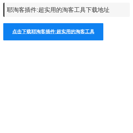
耶淘客插件:超实用的淘客工具下载地址
关于淘客我们还介绍了
淘客助手:让推广更有效
。
点击下载耶淘客插件:超实用的淘客工具
耶淘客插件功能
1、强大的功能覆盖
查询佣金、转换链接、生成二合一、生成微信页面..不止这
些，更多的功能，全新的体验，快速迭代，惊喜不断
2、个性化使用体验
选择优先佣金方式、默认填写PID、设置淘口令模板.为淘客
而生，耶淘客插件官方最新版让每个淘客都与众不同。