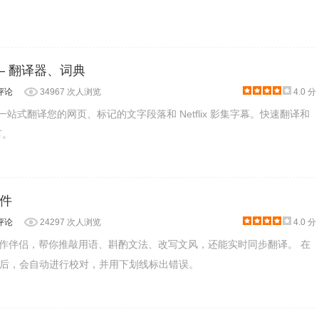
ate – 翻译器、词典
评论
34967 次人浏览
4.0 分
ate插件一站式翻译您的网页、标记的文字段落和 Netflix 影集字幕。快速翻译和
言。
件
评论
24297 次人浏览
4.0 分
写作伴侣，帮你推敲用语、斟酌文法、改写文风，还能实时同步翻译。 在
后，会自动进行校对，并用下划线标出错误。