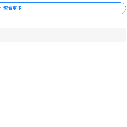
查看更多
记，点击后需要先注册登录。打开一篇 英文视频试试吧