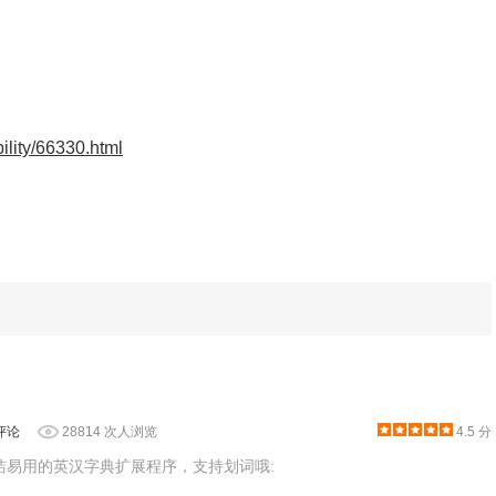
bility/66330.html
翻译】后，才能点击【开始录制】，否则会导致翻译开启失败或
评论
28814 次人浏览
4.5 分
简洁易用的英汉字典扩展程序，支持划词哦: