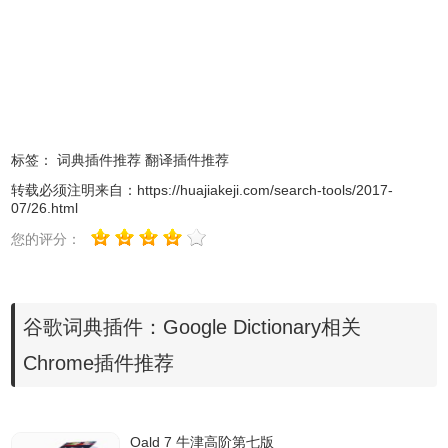
标签：
词典插件推荐
翻译插件推荐
转载必须注明来自：
https://huajiakeji.com/search-tools/2017-
07/26.html
您的评分：
如果用户是在其他地方得到的一个陌生单词或者是词组，也可以
谷歌词典插件：Google Dictionary相关
点击
Google Dictionary插件的Chrome中的按钮来启动词语翻译功
能，在启动以后用户只需要在查询框内输入相应的单词就可以查看到
Chrome插件推荐
谷歌词典对该单词的详细解释和发音情况。在谷歌词典解释的下方，
其还会罗列出互联网对该单词的理解，通过这些相互的解释可以让用
户充分了解到该单词的含义。
Oald 7 牛津高阶第七版