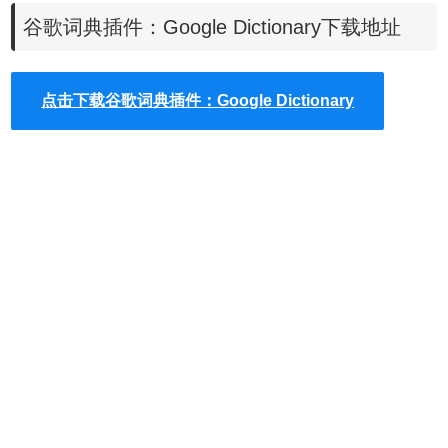
谷歌词典插件：Google Dictionary下载地址
点击下载谷歌词典插件：Google Dictionary
Google Dictionary不仅可以查看到网页中单词在维基百科中的解
释，而且可以通过配置
Google Dictionary插件以后起到翻译
的功能，
当选中单词以后可以启动
Google Dictionary
插件的翻译功能来查看其
中文解释，当前在黄色的弹出框内是放不下那么多文字的，如果用户
需要更多对该单词的理解，也可以点击
Google Dictionary插件弹出框
的更多链接来查看谷歌对该单词更加详细的描述。