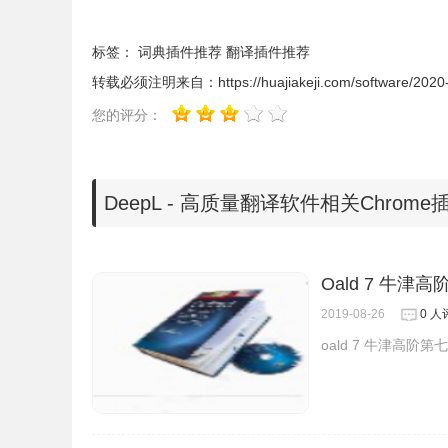
估结果显示，DeepL同样也打破了记录。
2、你的数据是安全的
标签：
词典插件推荐
翻译插件推荐
我们向DeepL Pro的订阅用户保证，所有文本
转载必须注明来自：
https://huajiakeji.com/software/202
这意味着您的文本既不会被用于翻译以外的任何目
您的评分：
都遵守欧盟的数据保护法。
3、翻译完整文档
有了DeepL Pro，你可以一键翻译整个文档。
DeepL - 高质量翻译软件相关Chrom
译后的文档。从今天开始，让DeepL Pro翻译您的Microsoft W
多格式即将推出！
4、API使用权
Oald 7 牛津
如果您注册了DeepL API计划，您将能够将Deep
2019-08-26
0 人
世界上最好的机器翻译技术整合到各种新应用程序中。
询，从而极大地简化了业务流程并提高了客户满意
oald 7 牛津高
5、计算机辅助翻译软件（CAT Tool）集成
无论是自由译者、翻译机构、语言服务提供商还是公司
是世界上最好的机器翻译技术。