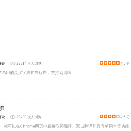
将被立即删除。
翻译器& 完全可编辑的文档翻译。
eepL的翻译集成到他们最喜欢的翻译软件中。
评论
28814 次人浏览
4.5 分
划允许开发者在DeepL翻译质量的基础上创建新的应用程序。
简洁易用的英汉字典扩展程序，支持划词哦:
典
评论
39430 次人浏览
4.5 分
一款可以在Chrome网页中直接取词翻译、双击翻译和具有单词本等功能