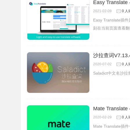
Easy Transla
2021-02-09
0 人
Easy Trans
刻在当前页面查看翻
沙拉查词V7.13
2020-07-02
0 人
Saladict中文
Mate Transl
3、DeepL界面并没有像Google翻译那样内
2020-02-29
0 人
功能，可以直接将翻译结果转成TXT文档，保存、
Mate Transl