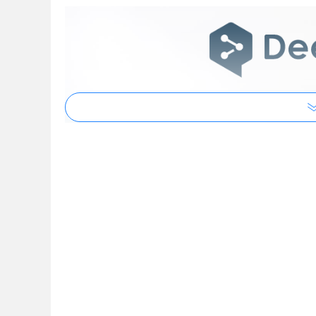
DeepL翻译软件功能
1、全世界最好的 机器翻译
DeepL的神经网络能够捕捉到哪怕是最细微的差
DeepL翻译器与竞争对手的盲测中，译者们选择D