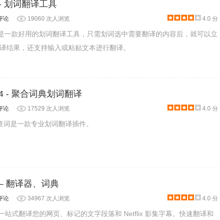
te - 划词翻译工具
评论
19060 次人浏览
4.0 分
late插件是一款好用的划词翻译工具，只需划词选中需要翻译的内容后，就可以立
译结果，还支持输入或粘贴文本进行翻译。
.4 - 聚合词典划词翻译
评论
17529 次人浏览
4.0 分
名沙拉查词是一款专业划词翻译插件。
ate – 翻译器、词典
置单词翻译，这在日常工作中还是会显得有些不便。不过它的一键下载
评论
34967 次人浏览
4.0 分
分享都很方便。
ate插件一站式翻译您的网页、标记的文字段落和 Netflix 影集字幕。快速翻译和