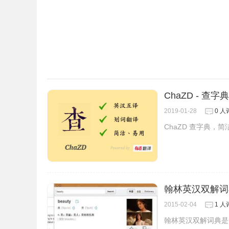
DeepL翻译软件亮点
1、数据保密性——一旦你收到翻译后，你的文本
2、Web icon——强化版翻译器：无限量网页版
3、CAT icon——CAT工具：翻译人员可以将D
ChaZD - 查字典
2019-01-28
0 人
4、API icon——API访问:DeepL API计
ChaZD 查字典，
DeepL翻译软件使用方法
1、输入，粘贴文本，或在这里上传文档。
翰林英汉双解词
2015-02-04
1 人
翰林英汉双解词典是