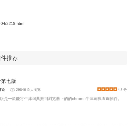
在翻译完成后立即被删除，并且与我们服务器的连接始终是加密的。
0-04/3219.html
的，也不能被第三方访问。作为一家德国公司，我们所有的业务
所有字体、图像和格式保持不变，你可以自由地按照个人喜好编辑翻
e插件推荐
ord (.docx)、PowerPoint (.pptx)和text (.txt)文件。更
高阶第七版
L基于json的REST API集成到您自己的产品和平台中。 你可以将
评论
29846 次人浏览
4.8 分
 例如，一家公司可以让DeepL Pro快速翻译其国际服务查
度。
阶第七版是一款能将牛津词典搬到浏览器上的的chrome牛津词典查询插件。
的语言部门都可以在他们的CAT工具中使用DeepL Pro，这