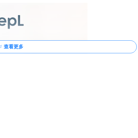
查看更多
别，并在翻译中再现它们，这点不同于其他任何翻译器。 在
eepL的（和其他竞争对手的）结果的比例是3:1。科学的性能评