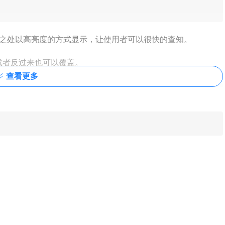
相异之处以高亮度的方式显示，让使用者可以很快的查知。
或者反过来也可以覆盖。
查看更多
界面，直接点击下一步按钮继续。