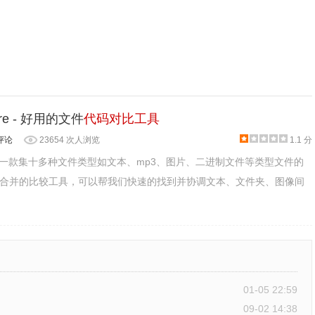
部安装），这里选择典型安装。
are - 好用的文件
代码对比工具
评论
23654 次人浏览
1.1 分
pare是一款集十多种文件类型如文本、mp3、图片、二进制文件等类型文件的
合并的比较工具，可以帮我们快速的找到并协调文本、文件夹、图像间
01-05 22:59
09-02 14:38