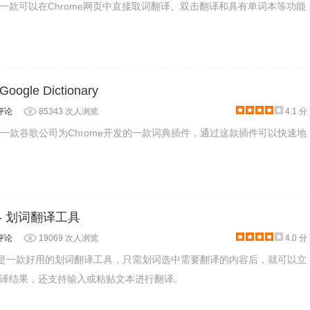
一款可以在Chrome网页中直接取词翻译、双击翻译和具有单词本等功能
le Dictionary
。
评论
85343 次人浏览
4.1 分
ionary是一款谷歌公司为Chrome开发的一款词典插件，通过这款插件可以快速地
te - 划词翻译工具
评论
19069 次人浏览
4.0 分
late插件是一款好用的划词翻译工具，只需划词选中需要翻译的内容后，就可以立
译结果，还支持输入或粘贴文本进行翻译。