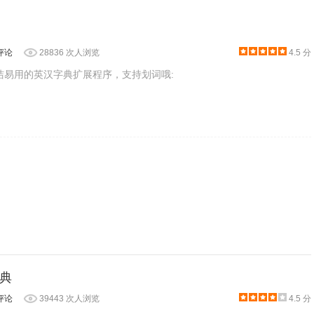
评论
28836 次人浏览
4.5 分
简洁易用的英汉字典扩展程序，支持划词哦:
程序包无效CRX-HEADER-INVALID”的报错信息，参照：
D"解决方法
，安装好后即可使用。
典
评论
39443 次人浏览
4.5 分