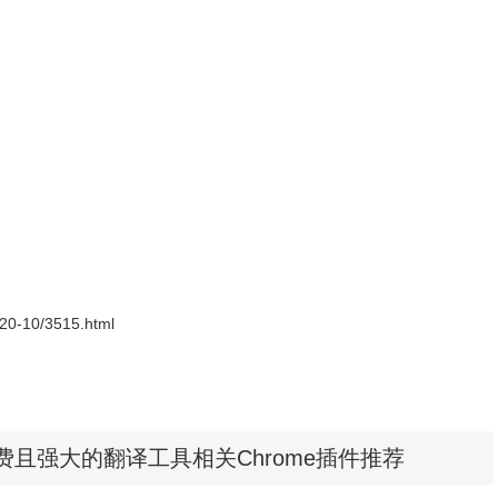
e，TED Talks上的字幕翻译
支持的语言
语，葡萄牙语，阿拉伯语，荷兰语，希伯来语，波兰语，罗马尼
，德语用户界面。
安装使用
2020-10/3515.html
插件离线安装的方法参照一下方法：老版本Chrome浏览器，首先在标签页输入
e扩展程序，解压你在本站下载的插件，并拖入扩展程序页即可。
xt插件 - 免费且强大的翻译工具相关Chrome插件推荐