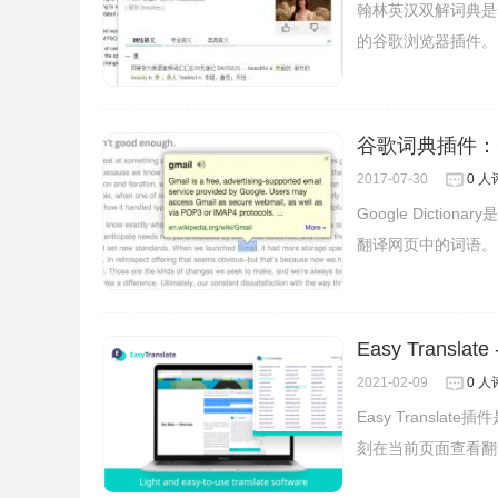
翰林英汉双解词典是
的谷歌浏览器插件。
谷歌词典插件：Goog
3、插件安装后会出现在
浏览器
右上方的插件栏中
2017-07-30
0 人
Google Dict
翻译网页中的词语。
Easy Transla
2021-02-09
0 人
Easy Trans
刻在当前页面查看翻