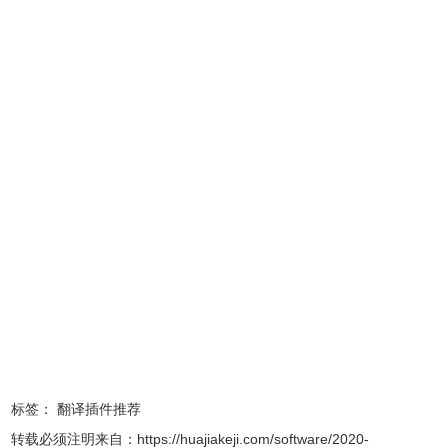
5、支持多个国家的语言识别，需要翻译的文字类型都可以在
软件找到
6、翻译非常速度，一两秒钟就可以立即得到文字内容
7、提供专业的文字转换功能，可以立即将日文转换到中文
8、也支持爱沙尼亚、菲律宾、芬兰、法国、弗里斯兰语、加
利西亚语
9、也可以翻译德语、俄语、希腊、古吉拉特语、海地克里奥
尔语
CopyTranslator软件特色
1. 复制即翻译
大大简化翻译所需步骤，只需复制文本到剪贴板，下一秒即
可查看翻译结果，让你享受所见即所得的快感，更有点按复
标签：
翻译插件推荐
制机制，让你复制文本更轻松。
转载必须注明来自：
https://huajiakeji.com/software/2020-