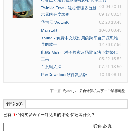
有哪些好用的在家远程办公软件工具
03-04 20:11
Twinkle Tray - 轻松管理多台显
示器的亮度级别
09-17 08:14
华为云 WeLinK
02-23 13:48
MarsEdit
10-03 08:49
XMind - 免费中文版好用的跨平台开源思维
导图软件
12-26 07:56
电骡eMule - 种子搜索及迅雷无法下载替代
工具
05-22 15:52
百度输入法
07-21 13:50
PanDownload软件复活版
10-19 08:11
下一篇 :
Synergy - 多台计算机共享一个鼠标键盘
评论:(0)
已有
0
位网友发表了一针见血的评论,你还等什么？
昵称(必填)
3.模式是English转换中文，如果你需要翻译其他国家的语