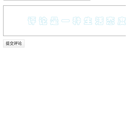
言，可以在这里设置新的语言，翻译为中文就选择中文，翻
译为日文就选择日文。