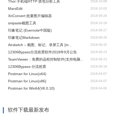
Thor:手机端HTTP 抓包分析工具
2018-10-08
MarsEdit
2018-10-03
XnConvert:批量图片编辑器
2018-09-28
snipaste截图工具
2018-10-18
印象笔记 (Evernote中国版)
2018-09-27
CopyTranslator软件官网
印象笔记Markdown
2018-09-26
Airsketch – 截图、标记、录屏工具 [m...
2018-09-25
12306Bypass分流抢票软件2018年9月公告
2018-09-23
https://copytranslator.github.io/
TeamViewer：免费的远程控制软件(支持电脑...
2018-09-23
12306Bypass-分流抢票
2018-09-19
CopyTranslator软件下载地址
Postman for Linux(x64)
2018-04-07
Postman for Linux(x86)
2018-04-07
链接:
Postman for Win64(V6.0.10)
2018-04-06
https://pan.baidu.com/s/1WEd9kC2gHsUdV6wPdhwHRQ
提取码: 69bu
软件下载
最新发布