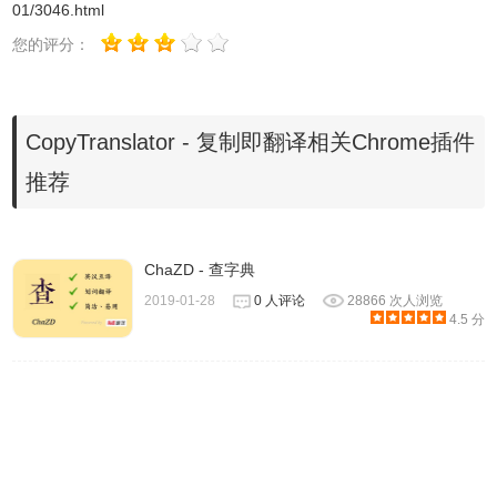
01/3046.html
2. 解决 PDF 复制翻译换行问题
CopyTranslator 专门针对英文及中文pdf的换行和句尾做了优
您的评分：
化，基本解决断句和换行的问题。 以下为使用
CopyTranslator 直接复制翻译后的结果，可以看出翻译效果
相比于直接复制黏贴到网页有了巨大的改善。同时，借助于
CopyTranslator - 复制即翻译相关Chrome插件
常用的在线翻译 API，翻译质量有保证，连接速度也较快，
推荐
无需担心网络问题。
3. 支持 Google 翻译
Google 翻译在所有同类产品中都有着绝佳的质量，可按照目
ChaZD - 查字典
前的趋势来看，Google 并不会专门制作一款类似国内百度翻
2019-01-28
0 人评论
28866 次人浏览
4.5 分
译和有道翻译的即时翻译软件。CopyTranslator 则使用了
Google 翻译的 API，为用户提供了原汁原味的 Google 翻译
体验。
4. 跨平台
CopyTranslator 同时支持
Windows
和 Mac 两款系统，可以
服务更多平台的用户。不过目前还并不支持
Linux
系统，也