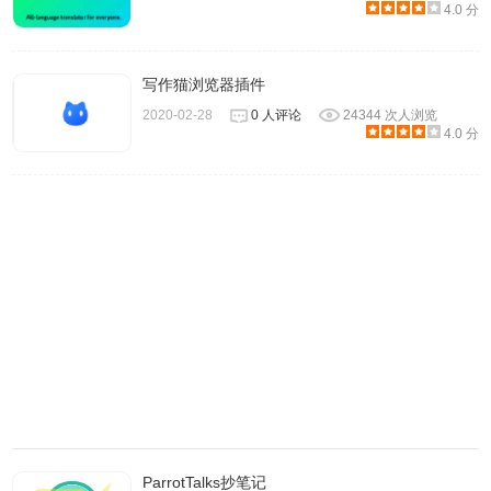
1、主模式
4.0 分
主模式提供了一个交互式框架。
a.Stay on top：让CopyTranslator窗口总是在其他窗口上
写作猫浏览器插件
方。
2020-02-28
0 人评论
24344 次人浏览
b.Listen on Clipboard：监听剪贴板并自动翻译。
4.0 分
c.Auto detect language：自动检测源文本语言。
d. Auto copy：如果您想在自动翻译后自动复制结果，请勾选
它。
e.Source language：默认是English。
f.Target language：默认是简体中文.
g.Switch Mode: 在主模式和专注模式间切换
2、专注模式
专注模式只提供一个结果窗口，让您更好地关注结果。 (注意
选中Listen on Clipboard和Stay on top选项。)
a.你可以对它自由拉伸。
b. 拖动窗口顶部橙色(你的电脑的主题颜色)区域,或者是边框
ParrotTalks抄笔记