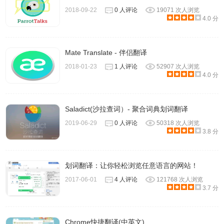
可以拉伸变形这个窗口;
2018-09-22
0 人评论
19071 次人浏览
c.定义顶部蓝线以上，橙色以下偏灰色区域为闪区
4.0 分
d.拖动闪区可以整体移动窗口
e.双击闪区可以隐藏窗口
Mate Translate - 伴侣翻译
f.右击闪区可以复制翻译结果
2018-01-23
1 人评论
52907 次人浏览
4.0 分
CopyTranslator软件下载安装
Saladict(沙拉查词）- 聚合词典划词翻译
1.下载CopyTranslator软件安装包，点击以管理员身份运行
2019-06-29
0 人评论
50318 次人浏览
3.8 分
后会出现下图，点击同意即可。
划词翻译：让你轻松浏览任意语言的网站！
2017-06-01
4 人评论
121768 次人浏览
3.7 分
Chrome快捷翻译(中英文)