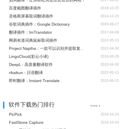
划词翻译：让你轻松浏览任意语言的网站！
2017-06-01
百度截图翻译插件
2018-10-25
灵格斯屏幕取词翻译插件
2014-12-25
谷歌词典插件：Google Dictionary
2020-09-27
翻译插件：ImTranslator
2017-04-08
网易有道词典鼠标取词插件
2022-05-13
Project Naptha：一款可以识别并提取复...
2022-04-30
LingoCloud(彩云小译)
2018-06-29
5.在阅读网页或 PDF时，选中要翻译的段落文字，
DeepL - 高质量翻译软件
2022-04-30
按“Ctrl+C”或者右键“复制文本”，CopyTranslator 监听到剪贴
rikaikun - 日语翻译
2022-05-13
板变化，会将剪贴板内容进行处理（如去除多余换行等），
即时翻译：Instant Translate
2015-06-15
翻译，并显示。只要这边鼠标一复制，不用粘贴，
CopyTranslator 立刻给出翻译结果，有效提高工作效率。
软件下载热门排行
PicPick
2018-10-24
FastStone Capture
2018-10-24