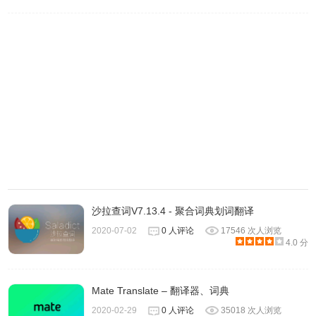
国内由于版权问题，只有这类不商用的开源软件才能使用
Google 翻译的 API，对于我这种喜欢 Google 翻译的人来说
是一个福音。
2、解决 PDF 复制换行问题
对于需要大量阅读 PDF 或 CAJ 格式的论文的人来说，复制
后的自动换行真的是一个超级麻烦的问题。
3、复制即翻译
快速和高效的翻译意味着能够极快地理解论文的内容（可能
每个人有所不同，但我自己是这样的）。
4、清爽的界面
沙拉查词V7.13.4 - 聚合词典划词翻译
这类直观简介的界面深得我心，我就不喜欢软件做的花里胡
2020-07-02
0 人评论
17546 次人浏览
哨的。
4.0 分
CopyTranslator软件模式
Mate Translate – 翻译器、词典
2020-02-29
0 人评论
35018 次人浏览