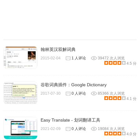
算一个遗憾。
5. 强大的专注模式
无比强大的专注模式，一个简单的文本框，能够满足日常翻
译90%的需求！
a.译文同步显示在专注模式和对照模式当中。
b.智能词典仅在专注模式中显示，彩色显示帮助你快速分辨
翰林英汉双解词典
各项内容
2015-02-04
1 人评论
39472 次人浏览
4.5 分
c.当光标位于专注模式结果框中时，“Ctrl+Enter”可以翻译框
内内容，“Ctrl+B”实现百度搜索框内内容，“Ctrl+G”实现
Google 搜索框内内容。
谷歌词典插件：Google Dictionary
d.专注模式右键菜单可以实现几乎全部选项的设置，全部的
2017-07-30
0 人评论
85366 次人浏览
4.1 分
应用。
CopyTranslator软件优点
Easy Translate - 划词翻译工具
2021-02-09
0 人评论
19084 次人浏览
4.0 分
1、支持“Google翻译”