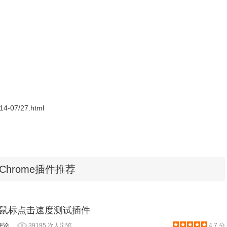
的操作。
linux和mac系统也有比较全面的支持效果。可以设置
CrxMouse插件在linux
014-07/27.html
Chrome插件推荐
- 鼠标点击速度测试插件
评论
39195 次人浏览
4.7 分