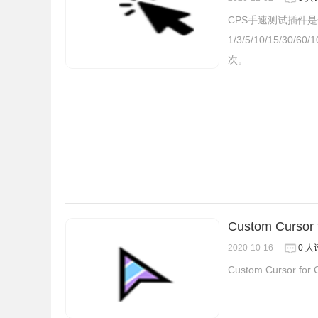
CPS手速测试插件
1/3/5/10/15
次。
在
Chrome鼠标手势插件：CrxMouse的鼠标
标会进行的哪些操作，基本上都是用箭头来表示，在列表
择当前手势对应的功能，比如关闭标签页、新增标签页、
来删除一些不合适的手势。
最后提醒用户的是，
CrxMouse插件虽然用起来
的使用体验反而就不好了。
Custom Cursor
2020-10-16
0 人
Custom Curso