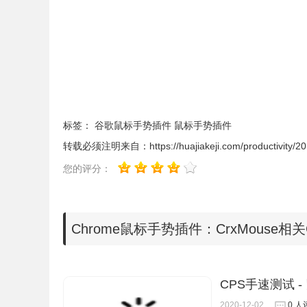
功能。在更多的设置中，用户可以设置更加符合用户习惯
CrxMouse插件不仅支持window的操作系统，对于
或者mac系统中鼠标的间隔时间
。
标签：
谷歌鼠标手势插件
鼠标手势插件
转载必须注明来自：
https://huajiakeji.com/productivity/2
您的评分：
Chrome鼠标手势插件：CrxMouse相关
CPS手速测试 
2020-12-02
0 人