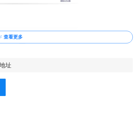
查看更多
载地址
地设置一些鼠标手势到浏览器中，当基本的手势功能已经不能满足用户的需求
use插件的配置页面，在配置页面中可以对当前的手势进行新增、修改、删除
、开启茶几拖拽、开启鼠标滚动手势功能、开启平滑滚动、开启摇杆手势