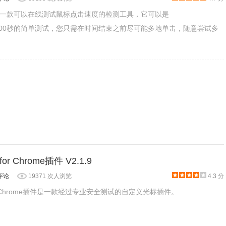
是一款可以在线测试鼠标点击速度的检测工具，它可以是
/30/60/100秒的简单测试，您只需在时间结束之前尽可能多地单击，随意尝试多
手势设置界面，用户可以看到已经设置的手势列表，其中列表框的头部会显示鼠
框的下方会显示其对应的功能，用户可以用使用这个功能下拉框列表来选
打开主页、前进、后退、刷新等功能。用户也可以通过标签页的删除按钮
很方便，但也不能过多地设置手势，否则会引起用户的操作混乱，这样对用户
 for Chrome插件 V2.1.9
评论
19371 次人浏览
4.3 分
r for Chrome插件是一款经过专业安全测试的自定义光标插件。