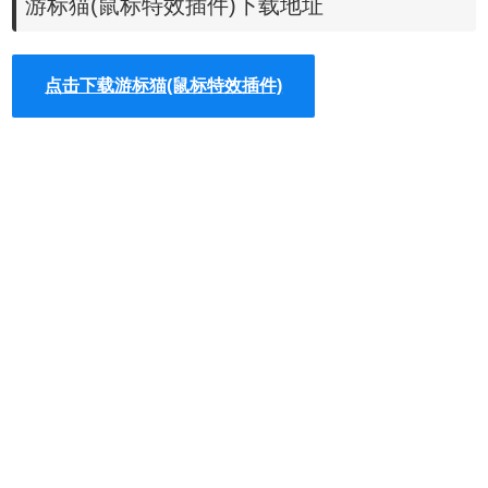
游标猫(鼠标特效插件)下载地址
站下载的插件，并拖入扩展程序页即可。
点击下载游标猫(鼠标特效插件)
2、最新版本的chrome浏览器直接拖放安装时会出现“程序包
无效CRX-HEADER-INVALID”的报错信息，参照：
Chrome
插件安装时出现"CRX-HEADER-INVALID"解决方法
，安装
好后即可使用。