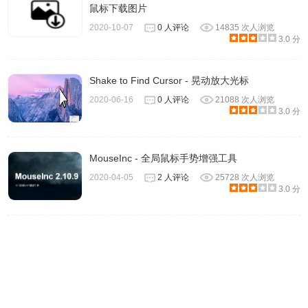
鼠标下载图片
2020-10-07
0 人评论
14835 次人浏览
游标猫插件联系方式
3.0 分
提供方： Always Summer Studio
Shake to Find Cursor - 晃动放大光标
2020-06-16
0 人评论
21088 次人浏览
3.0 分
MouseInc - 全局鼠标手势增强工具
2020-04-05
2 人评论
25728 次人浏览
3.0 分