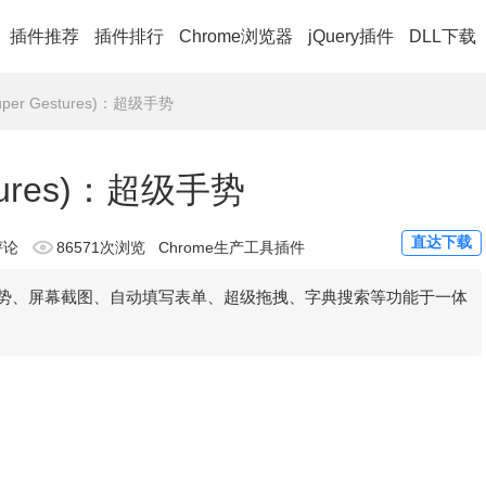
插件推荐
插件排行
Chrome浏览器
jQuery插件
DLL下载
(Super Gestures)：超级手势
estures)：超级手势
直达下载
评论
86571次浏览
Chrome生产工具插件
s)是一款集鼠标手势、屏幕截图、自动填写表单、超级拖拽、字典搜索等功能于一体