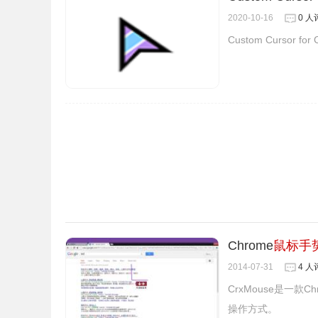
在更高版本的Chrome中，可能会修复此问题。 但
2020-10-16
0 人
5.为什么
Pig Toolbox (Super Gestures)
扩展需要访
Custom Curso
这是因为此扩展使用NPAPI插件来支持“超级手势
图像工具菜单，打开外部程序...”等功能。只要您使
Pig Toolbox (Super Gestures)联系方式
由Smart Software提供
Chrome
鼠标手
2014-07-31
4 人
CrxMouse是一款Ch
操作方式。