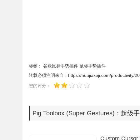
Pig Toolbox (Super Gestures)注意事项
1.为什么我不能同步
Pig Toolbox (Super Gestures)
标签：
谷歌鼠标手势插件
鼠标手势插件
Chrome不会同步任何包含NPAPI插件的扩展程序
转载必须注明来自：
https://huajiakeji.com/productivity/
2.Pig Toolbox支持Windows 8吗？
是的，但Windows 8地铁模式不支持NPAPI插件或
您的评分：
因此Windows的某些功能在城域模式下不支持。
3.我可以隐藏
Pig Toolbox (Super Gestures)
浏览器
在Chrome 9和更高版本中，您可以右键单击图标
Pig Toolbox (Super Gestures
4.
Pig Toolbox (Super Gestures)
扩展程序是否支持多
此扩展包含一个NPAPI插件。Chrome在多用户
Custom Cursor
时使用。