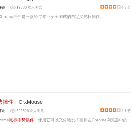
不清楚
评论
19383 次人浏览
4.3 分
问我电脑上的所有数据？
r for Chrome插件是一款经过专业安全测试的自定义光标插件。
，轮子手势，摇杆手势，设置壁纸，Chrome快捷键模拟器，Web
用NPAPI插件安装扩展程序，Chrome就会像这样警告你。
势插件
：CrxMouse
评论
602826 次人浏览
4.1 分
rome
鼠标手势插件
，使用它可以充分地发挥鼠标在Chrome浏览器中的