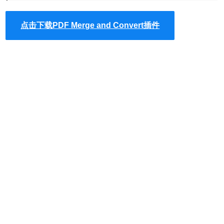
点击下载PDF Merge and Convert插件
2、最新版本的chrome浏览器直接拖放安装时会出现“程序包
无效CRX-HEADER-INVALID”的报错信息，参照：
Chrome
插件安装时出现"CRX-HEADER-INVALID"解决方法
，安装
好后即可使用。