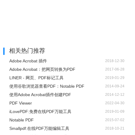
版本10.2.3
1.修复poloygon工具
2.修复了编辑栏上多余按钮在折叠前所允许的空间
3.正确保存单选按钮组的字段值
相关热门推荐
Adobe Acrobat 插件
2018-12-30
版本10.2.4说明：
Adobe Acrobat：把网页转换为PDF
2017-06-28
1.解决保存时页面更改的问题
LINER - 网页、PDF标记工具
2019-01-29
2.其他修复和改进
使用谷歌浏览器查看PDF：Notable PDF
2014-09-24
版本11.0.3：
使用Adobe Acrobat插件创建PDF
2014-12-12
1.解决了保存涉及大量对象的文档时发生崩溃的问题
PDF Viewer
2022-04-30
2.其他修复和改进
iLovePDF:免费在线PDF万能工具
2019-01-09
Notable PDF
2015-07-02
PDFpenPro 软件下载地址
Smallpdf:在线PDF万能编辑工具
2018-10-21