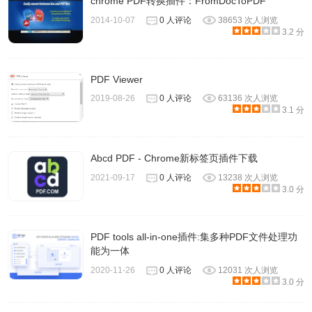
chrome PDF转换插件：FromDocToPDF
2014-10-07
0 人评论
38653 次人浏览
3.2 分
PDF Viewer
2019-08-26
0 人评论
63136 次人浏览
3.1 分
Abcd PDF - Chrome新标签页插件下载
2021-09-17
0 人评论
13238 次人浏览
3.0 分
PDF tools all-in-one插件:集多种PDF文件处理功
能为一体
4.PDFpenPro软件还具有绘制、突出显示、涂鸦、更正文本
2020-11-26
0 人评论
12031 次人浏览
3.0 分
的功能。