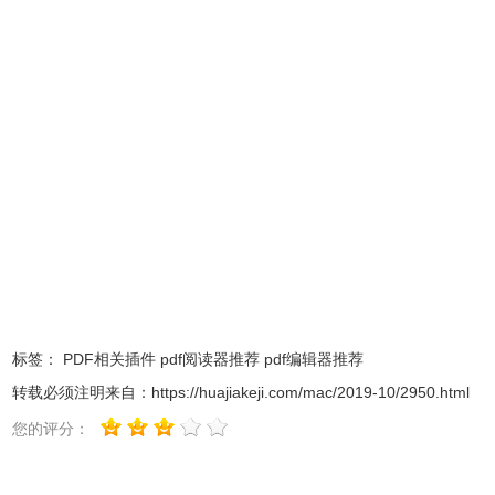
PDFpenPro软件功能
1.创建跨平台可填写PDF表格
2.将交互式签名字段添加到窗体中
3.创建和编辑内容表
4.转换成PDF文件的网站
5.在文字层纠正错别字
6.添加和编辑文档权限
7.自动生成检测文本框和复选框，使他们可在现有的PDF
8.创建提交按钮以通过Web或电子邮件提交表单数据
9.收集提交的数据通过后台集成
标签：
PDF相关插件
pdf阅读器推荐
pdf编辑器推荐
10.在微软Excel导出（。xlsx，.xls），微软
转载必须注明来自：
https://huajiakeji.com/mac/2019-10/2950.html
PowerPoint（pptx，
PPT
），和PDF文件（PDF / A）格式
您的评分：
（需要互联网连接）
11.添加文本到语音支持