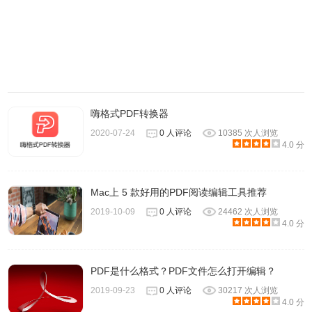
10.调整图像、扫描文档的分辨率、颜色深度和对比度、偏移
量和大小
11.通过交互签名字段（而不是数字签名）签署PDF表单
12.插入和删除页面；再订购页面拖放PDF；结合PDF
13.移动、调整大小、复制和删除原来的PDF格式的图像
14.PDF文件直接保存到Evernote
嗨格式PDF转换器
15.复制和粘贴文本；保留字体和格式时，复制的PDF文件，
2020-07-24
0 人评论
10385 次人浏览
包括柱
4.0 分
16.上下文敏感的弹出菜单可以快速编辑
17.添加（和打印）注释和注释
Mac上 5 款好用的PDF阅读编辑工具推荐
18.标记文档，以突出、强调和删除线
2019-10-09
0 人评论
24462 次人浏览
19.在库中保存常用的图像、签名、对象和文本
4.0 分
20.申请相关业务，并通过图书馆在这里签名。
21.有或没有原始文本的注释和注释
PDF是什么格式？PDF文件怎么打开编辑？
22.打印所有注释和文档的列表
2019-09-23
0 人评论
30217 次人浏览
23.全屏模式，以及缩放到文档宽度和缩放到实际文档大小
4.0 分