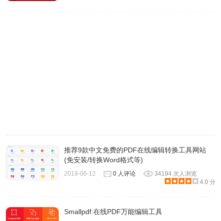
24.密码保护多达256位AES加密的文档
25.兼容iCloud驱动器
26.同步库项目为iPad和iPhone pdfpen通过iCloud
27.自动化操作系统的PDF
28.有英语、日语、德语、法语、意大利语和西班牙语。
PDFpenPro软件使用方法
1.下载安装PDFpenPro软件后，打开PDFpenPro软件可以看
到它的界面延续了系统自带的 Preview 风格，方便用户快速
入手。
推荐9款中文免费的PDF在线编辑转换工具网站
(免安装/转换Word格式等)
2019-06-12
0 人评论
34194 次人浏览
4.0 分
Smallpdf:在线PDF万能编辑工具