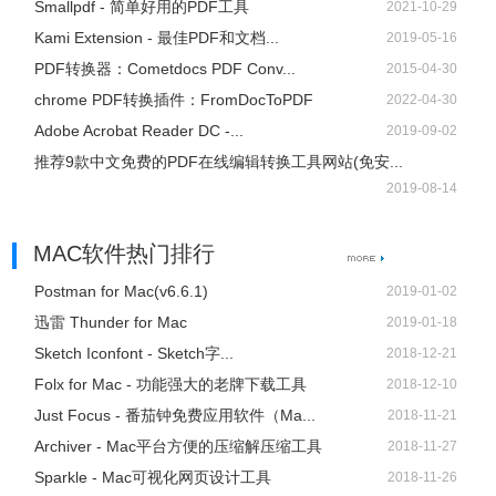
Smallpdf - 简单好用的PDF工具
2021-10-29
链接: https://pan.baidu.com/s/1zSKIb_CIcQ4n56tmcGB-MA
Kami Extension - 最佳PDF和文档...
2019-05-16
提取码: bcq8 复制这段内容后打开百度网盘手机App，操作
PDF转换器：Cometdocs PDF Conv...
2015-04-30
更方便哦
chrome PDF转换插件：FromDocToPDF
2022-04-30
Adobe Acrobat Reader DC -...
2019-09-02
推荐9款中文免费的PDF在线编辑转换工具网站(免安...
2019-08-14
MAC软件热门排行
Postman for Mac(v6.6.1)
2019-01-02
迅雷 Thunder for Mac
2019-01-18
Sketch Iconfont - Sketch字...
2018-12-21
Folx for Mac - 功能强大的老牌下载工具
2018-12-10
Just Focus - 番茄钟免费应用软件（Ma...
2018-11-21
Archiver - Mac平台方便的压缩解压缩工具
2018-11-27
Sparkle - Mac可视化网页设计工具
2018-11-26