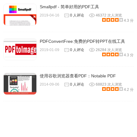
Smallpdf - 简单好用的PDF工具
27.漂亮的画颜色
28.增加了上下文菜单选项
2019-04-16
0 人评论
46372 次人浏览
4.3 分
29.各种改进和修复
PDFConvertFree:免费的PDF转PPT在线工具
PDFpenPro软件特色
2019-01-09
0 人评论
26284 次人浏览
4.3 分
1.将文本、图像和签名添加到PDF
2.可编辑的文本块在原始PDF格式正确的文本
使用谷歌浏览器查看PDF：Notable PDF
3.填写交互式PDF表单并签名。
2014-09-06
0 人评论
68823 次人浏览
4.编辑或删除文本，包括文字
4.2 分
5.搜索和编辑文本；搜索和替换文本
6.微软Word格式导出
7.扫描直接从图像捕捉或扫描仪
8.在扫描文档上执行OCR（光学字符识别）
9.从扫描页面校对OCR文本的可视OCR层