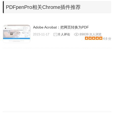
12.修改保存功能，尤其是大型或复杂的PDF文件
PDFpenPro相关Chrome插件推荐
13.提高搜索性能
14.提高填充文本域VoiceOver支持
15.改善的几个用户界面元素的可访问性
Adobe Acrobat：把网页转换为PDF
16.提高拆分PDF脚本的性能
2015-11-17
0 人评论
89839 次人浏览
17.增加选项跳过创建表单域警报（pdfpenpro只）
4.6 分
18.添加偏好恢复所有的残疾警报
19.
添加为所有者密码，AppleScript支持权限，和选定的页
20.添加水印
21.插入页眉和页脚
22.OCR多文档批量(PDFpenPro)
23.新的精密编辑工具选择，移动，调整和删除线的艺术和文
本。
24.改善图像的移动和调整大小。
25.增强了页码样式
26.添加较大的Library item视图。