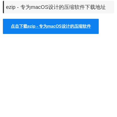
3、批量文件加密
ezip - 专为macOS设计的压缩软件下载地址
点击下载ezip - 专为macOS设计的压缩软件
轻松保护私密文件，加密后安全更省心。可随意丢到第三方
云盘，再也不怕隐私泄露！只要不知道你的密码，谁也别想
打开“你的”文件！
4、eZip 解压缩引擎现已加入 QSpace 文件管理器！