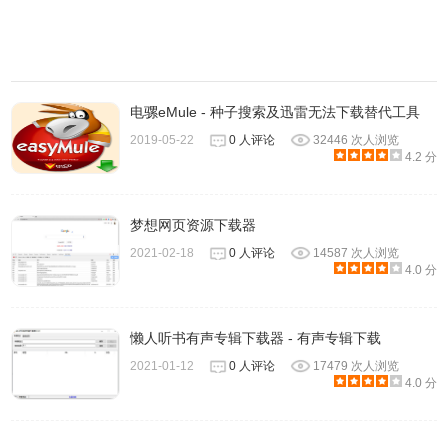
电骡eMule - 种子搜索及迅雷无法下载替代工具
2019-05-22
0 人评论
32446 次人浏览
4.2 分
3、标签管理
下载的文件一多，管理起来就很不方便，Folx 的【标签】功
梦想网页资源下载器
能就能帮你解决这个难题。
除了分类功能之外，你还可以为
2021-02-18
0 人评论
14587 次人浏览
分配了不同标签的下载文件指定不同的文件夹，勾选「与
4.0 分
iTunes 整合」，标签下的所有视频和音乐文件还能自动导入
iTunes，非常方便。如果你觉得每次都要为下载项目手动分
懒人听书有声专辑下载器 - 有声专辑下载
配标签很麻烦，Folx 可以设置为拥有特定属性如文件类型、
2021-01-12
0 人评论
17479 次人浏览
URL、大小等以及拥有特定名称的下载项自动分配指定的标
4.0 分
签，这一自动化功能相信能获得不少 Power User 的喜爱。