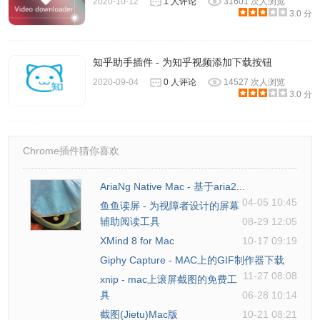
2020-10-12
1 人评论
31601 次人浏览
3.0 分
二、Chrome插件可以在本站文章Folx Chrome插件中找到下
知乎助手插件 - 为知乎视频添加下载按钮
载地址及离线安装方法。
2020-09-04
0 人评论
14527 次人浏览
3.0 分
三、
Folx使用案例
以下以下载typora为例，右键选择Folx：
Chrome插件猜你喜欢
AriaNg Native Mac - 基于aria2...
04-05 10:45
鱼鱼读屏 - 为视障者设计的屏幕
辅助阅读工具
08-29 12:05
XMind 8 for Mac
10-17 09:19
Giphy Capture - MAC上的GIF制作器下载
11-27 08:08
xnip - mac上滚屏截图的免费工
具
06-28 10:14
截图(Jietu)Mac版
10-21 08:21