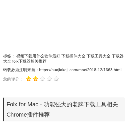
Folx 不仅拥有
强大的下载功能，丰富的下载管理与其它自定
标签：
视频下载用什么软件最好
下载插件大全
下载工具大全
下载器
义选项也让你管理下载文件变得更加得心应手。以下从几个
大全
folx下载器相关推荐
方面详细介绍它的优点：
转载必须注明来自：
https://huajiakeji.com/mac/2018-12/1663.html
您的评分：
1、计划下载任务（PRO版）
通过设定计划下载任务，你可以让 Folx 在指定的时间段自动
启动相应的下载任务，不管下载还是暂停等操作，都可以通
Folx for Mac - 功能强大的老牌下载工具相关
过这一功能实现。在上班时间让家里的电脑自动为你下载好
需要的文件，回到家就可以马上使用，非常方便。
Chrome插件推荐