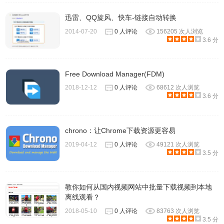
迅雷、QQ旋风、快车-链接自动转换
2014-07-20
0 人评论
156205 次人浏览
3.6 分
Free Download Manager(FDM)
Folx是Mac上免费的网络下载管理器 ，Folx拥有现代的界
2018-12-12
0 人评论
68612 次人浏览
3.6 分
面，支持Retina显示效果。提供强大而独特的排序、保存、
管理系统，可预览下载的内容，实现高效管理。Folx 的
PRO 版是优秀的 BT 查找工具。您无需在网络浏览器中打开
chrono：让Chrome下载资源更容易
多个 Torrent 追踪器来查找您需要的内容，计划下载、iTunes
2019-04-12
0 人评论
49121 次人浏览
3.5 分
集成、从网络下载视频等都是专业版特有的。Folx Pro的优
势并不在速度（相比迅雷来说），而在于对下载的管理和软
件的易用性。你可以根据自己的需要选择是否购买专业版。
教你如何从国内视频网站中批量下载视频到本地
离线观看？
如果你不想破费也有其他的办法：
BT种子下载，您可以使用
2018-05-10
0 人评论
83763 次人浏览
uTorrent easy client
Chrome插件；还有免费下载视频你也可
3.5 分