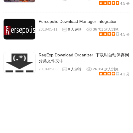
4.5 分
传、下载速度，并且它提供的控制维度也足够丰富：
分别设置上传和下载的最大速度；
Persepolis Download Manager Integration
指定应用运行时开启速控；
2018-05-11
0 人评论
36701 次人浏览
根据星期、时间段开启速控。
4.5 分
设置好【智能速控】，在每个周五的电影之夜让 Folx 自动降
速，不需要再做任何操作即可避免网速被占用的困扰。
RegExp Download Organizer :下载时自动保存到
分类文件夹中
2018-05-03
0 人评论
26164 次人浏览
4.3 分