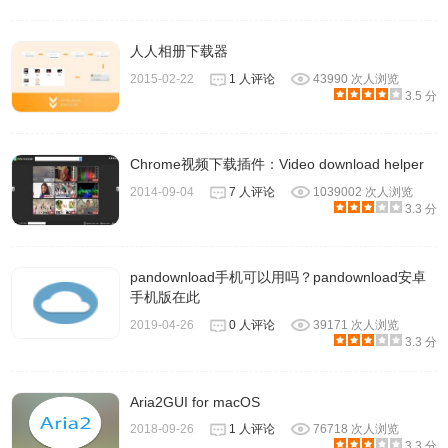
以在我们chrome插件网找到方法。
人人相册下载器
2015-02-22
1 人评论
43990 次人浏览
Folx for Mac使用方法
3.5 分
一、Mac上安装Folx软件
Chrome视频下载插件：Video download helper
1、安装软件很简单，下载完成后打开即可，拖动文件到app
2014-09-04
7 人评论
1039002 次人浏览
文件夹。然后进入应用界面就可以看到了。
3.3 分
2、打开软件，现在使用的话只能复制网址进行下载，不能点
击直接下载。
pandownload手机可以用吗？pandownload安卓
3、现在配置浏览器关联，打开软件的偏好设置：
手机版在此
2019-04-26
0 人评论
39171 次人浏览
3.3 分
Aria2GUI for macOS
2018-09-26
1 人评论
76718 次人浏览
3.3 分