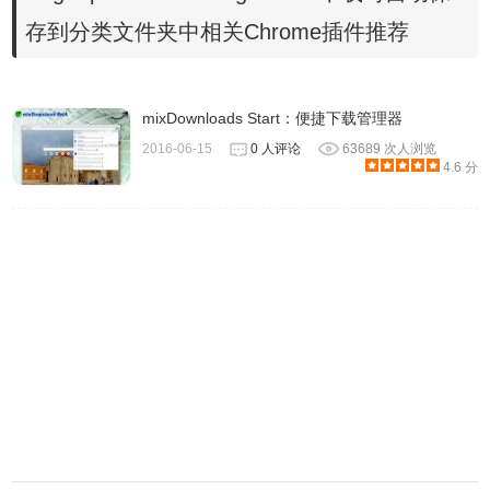
application/vnd.openxmlformats-
存到分类文件夹中相关Chrome插件推荐
officedocument.wordprocessingml.document(.docx)
application/vnd.ms-excel (.xls)
application/vnd.openxmlformats-
mixDownloads Start：便捷下载管理器
officedocument.spreadsheetml.sheet (.xlsx)
2016-06-15
0 人评论
63689 次人浏览
4.6 分
application/vnd.ms-powerpoint (.ppt)
application/vnd.openxmlformats-
officedocument.presentationml.presentation (.pptx)
application/vnd.oasis.opendocument.text (.odt)
audio/mpeg
audio/vorbis
multipart/form-data
text/css
text/html
text/csv
text/plain