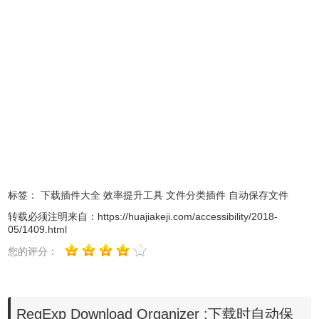
4.下面给出一些常用的 MIME 类型
application/javascript
application/json
application/x-www-form-urlencoded
application/xml
标签：
下载插件大全
效率提升工具
文件分类插件
自动保存文件
application/zip
转载必须注明来自：
https://huajiakeji.com/accessibility/2018-
05/1409.html
application/pdf
您的评分：
application/sql
application/graphql
application/ld+json
RegExp Download Organizer :下载时自动保
application/msword (.doc)