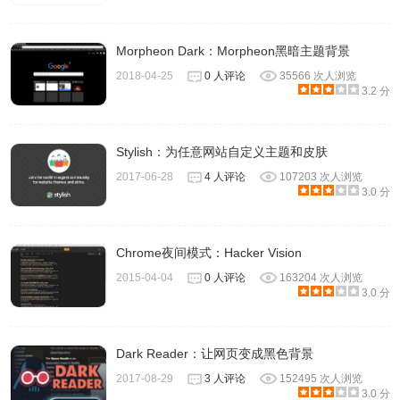
Morpheon Dark：Morpheon黑暗主题背景
2018-04-25
0 人评论
35566 次人浏览
3.2 分
Stylish：为任意网站自定义主题和皮肤
2017-06-28
4 人评论
107203 次人浏览
3.0 分
喜欢夜间模式的小伙伴, Dark Reader应该可以满足你了~
Dark Reader插件Chrome应用商店下载地址:
Chrome夜间模式：Hacker Vision
2015-04-04
0 人评论
163204 次人浏览
3.0 分
https://chrome.google.com/webstore/detail/dark-
reader/eimadpbcbfnmbkopoojfekhnkhdbieeh
Dark Reader：让网页变成黑色背景
备注：本文属于Chrome插件英雄榜 项目的一部分, 项目
2017-08-29
3 人评论
152495 次人浏览
Github地址: https://github.com/zhaoolee/ChromeAppHeroes
3.0 分