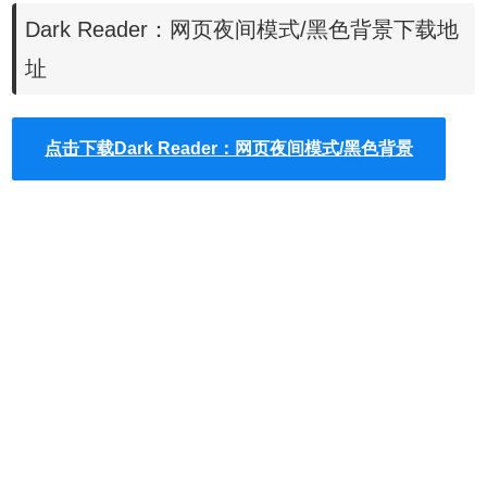
浏览器离线安装版可以从这里下载：
Dark Reader：网页夜间模式/黑色背景下载地
https://huajiakeji.com/chrome/2014-09/177.html
。
Chrome插件离线安装出现"程序包无效CRX-HEADER-
址
INVALID"参考
Chrome插件安装时出现"CRX-HEADER-
INVALID"解决方法
。
点击下载Dark Reader：网页夜间模式/黑色背景
开启和关闭插件