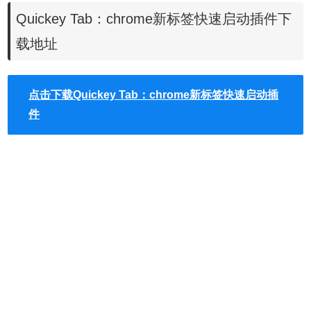
Quickey Tab：chrome新标签快速启动插件下
载地址
3.下面我们看看
Quickey Tab的常见功能和使用方法。
点击下载Quickey Tab：chrome新标签快速启动插
Quickey Tab安装成功后，首先会看到一些基础介绍，
重新打
件
开浏览器的新标签页，给我印象深刻的是：半透明的键盘按
键和精选壁纸。
Quickey Tab作为一款效率型的Chrome 扩
展，采用的解决方案是将每个键盘按键（A-Z 以及 ,共 27 个
键位）与网站绑定在一起，减少在浏览器收藏夹或者输入较
长网址的形式来打开目标网站。
还可以设置自己的身份：