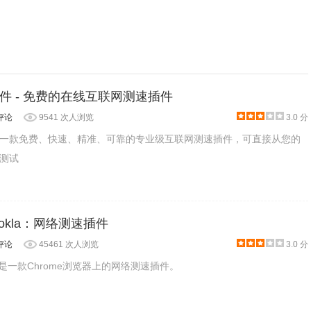
件 - 免费的在线互联网测速插件
评论
9541 次人浏览
3.0 分
一款免费、快速、精准、可靠的专业级互联网测速插件，可直接从您的
测试
的组件时，它就会在图标右下角显示已经缓存暂存的组件数量，将光标
ipt 组件。正常情况下，当 Local CDN 处理了 js 文件后会在
y Ookla：网络测速插件
开 Chrome 的开发者工具 > 网络，然后刷新当前页面，看
评论
45461 次人浏览
3.0 分
 Ookla是一款Chrome浏览器上的网络测速插件。