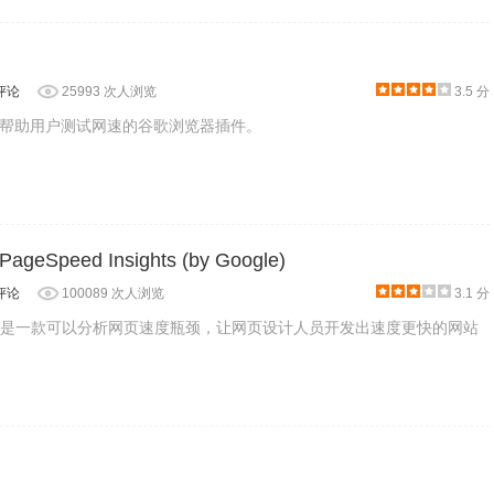
评论
25993 次人浏览
3.5 分
帮助用户测试网速的谷歌浏览器插件。
展器中启动Local CDN的功能，
Local CDN
插件的下载地址可以在本文的
peed Insights (by Google)
在谷歌浏览器中安装.crx扩展名的离线Chrome插件？
最新谷歌浏
评论
100089 次人浏览
3.1 分
om/chrome/2014-09/177.html
。
安装后就会在需要时自动执行，无须额
nsights是一款可以分析网页速度瓶颈，让网页设计人员开发出速度更快的网站