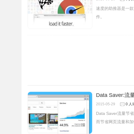
cdn.staticfile.org
速度的助推器是一款
件。
这个
Local CDN
扩展支持什么库？
以下所有流行库的所有版本都支持本地重定向：
angular
backbone
dojo
ember
extCore
jQuery
jQueryUI
Data Saver
modernizr
2015-05-29
0 人
mootools
Data Saver
prototypeJS
而节省网页流量和加
scriptaculous
swfobject