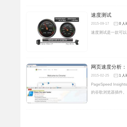
underscore
速度测试
webfont
2015-09-17
0 人
Local CDN使用说明
速度测试是一款可以
1.
在谷歌浏览器中安装
Local CDN
插件，并在Chrome的扩
网页速度分析：PageS
怎么
下方找到，离线
Local CDN
插件的安装方法可参考：
2015-02-25
1 人
https://huajiakeji.c
览器离线安装版可以从这里下载：
PageSpeed I
外设置。
的谷歌浏览器插件。