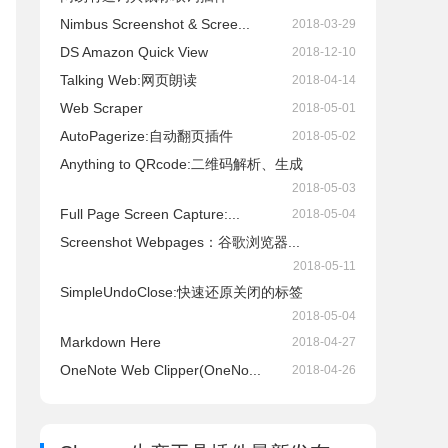
Nimbus Screenshot & Scree...
2018-03-29
DS Amazon Quick View
2018-12-10
Talking Web:网页朗读
2018-04-14
Web Scraper
2018-05-01
AutoPagerize:自动翻页插件
2018-05-02
Anything to QRcode:二维码解析、生成
2018-05-03
Full Page Screen Capture:...
2018-05-04
Screenshot Webpages：谷歌浏览器...
2018-05-11
SimpleUndoClose:快速还原关闭的标签
2018-05-04
Markdown Here
2018-04-27
OneNote Web Clipper(OneNo...
2018-04-26