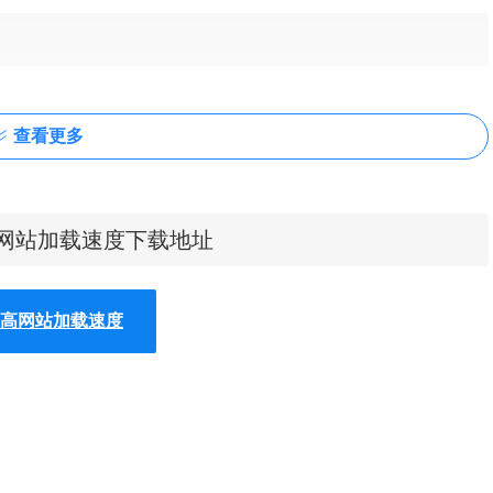
查看更多
本地访问。这意味着每当一个页面请求一个已知的库时，连接就
定向，您的浏览器可以立即从本地存储库访问资源，而不是从
速度和减少加载时间大多数库大小约为几百KB。
提高网站加载速度下载地址
链接库，例如最常看到的 jQuery、AngularJS 或 CSS 框架，
速度的问题，因此才会有所谓的免费开放式 CDNs 服务用以改善网站
Microsoft 和百度、新浪网等等， 只要以 CDN 提供的网址
，提高网站加载速度
、加速网站加载等效果，现阶段来说非常建议使用。本文要推荐一款
这类问题，Local CDN 会辨识已知的开放式链接库，将 JavaScript
不用重新下载，不仅能节省网络流量，更大的帮助是加速网站加