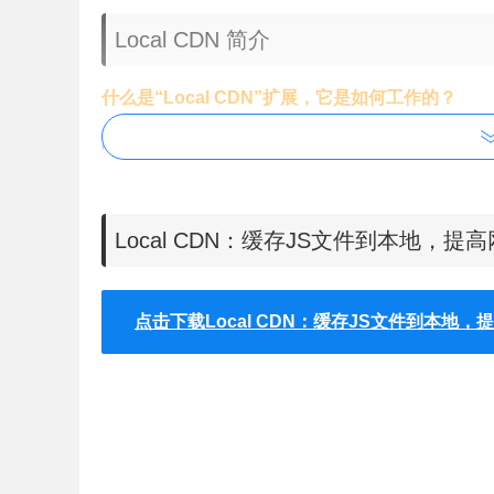
Local CDN 简介
什么是“Local CDN”扩展，它是如何工作的？
顾名思义，这个扩展提供了对最流行的CDN库的
会被截取并重定向到一个本地等价物。通过这种重
CDN服务器获取资源。这有助于增加你的浏览器
Local CDN：缓存JS文件到本地，
在制作网站或博客时经常使用一些外部的 JavaScript 
但 JavaScript 程序通常伴随着拖延网站加载
效能，这些服务多由世界级企业提供，例如：Google、
点击下载Local CDN：缓存JS文件到本地
来存取 JavaScript 程序就有减少主机流量
Google Chrome 浏览器扩展Local CDN能改善
下载、缓存在本机磁盘，以后再开启相同程序时就
载速度。
这个
Local CDN
扩展支持什么内容传递网络？