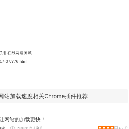
，在这一点上，所有的CDN网络所支持的decentraleyes还支持“本地
好用
在线网速测试
2017-07/776.html
高网站加载速度相关Chrome插件推荐
- 让网站的加载更快！
评论
153028 次人浏览
4.2 分