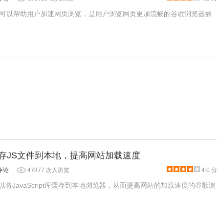
可以帮助用户加速网页浏览，是用户浏览网页更加流畅的谷歌浏览器插
当前网站的打开速度，并给出相应的优化建议，而不能直接帮助用户改善网站
nsights的提示去优化网站程序或服务器。
rome的开发者工具选项卡中，在Chrome的开发者工具还存在着其他的网站
加完美的网站。
N：缓存JS文件到本地，提高网站加载速度
评论
47877 次人浏览
4.0 分
款可以将JavaScript库缓存到本地浏览器，从而提高网站的加载速度的谷歌浏