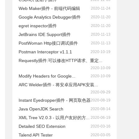
Web Maker插件 - 前端代码编辑
2020-11-24
Google Analytics Debugger插件
2020-11-20
egret inspector插件
2020-11-20
JetBrains IDE Support插件
2020-11-13
PostWoman Http接口调试插件
2020-11-13
Postman Interceptor v1.1.1
2020-10-19
Requestly插件:可以修改HTTP请求、重定...
2020-10-09
Modify Headers for Google...
2020-10-09
ARC Welder插件 - 将安卓应用APK安装...
2020-09-29
Instant Eyedropper插件 - 网页取色器
2020-08-19
Java OpenJDK Search
2020-08-14
XML Tree V2.0.3 - 以用户友好的方...
2020-06-19
Detailed SEO Extension
2020-03-16
Talend API Tester
2020-03-05