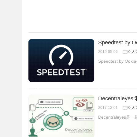
Speedtest b
2019-05-06
0 人
Speedtest by
Decentral
2017-12-01
0 人
Decentraley