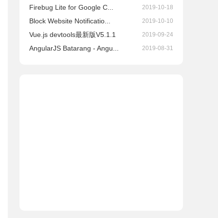
Firebug Lite for Google C...
2019-10-18
Block Website Notificatio...
2019-10-10
Vue.js devtools最新版V5.1.1
2019-09-24
AngularJS Batarang - Angu...
2019-08-31